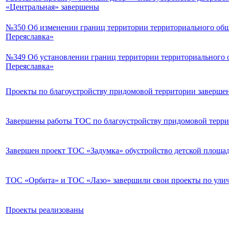
«Центральная» завершены
№350 Об изменении границ территории территориального общ
Переяславка»
№349 Об установлении границ территории территориального 
Переяславка»
Проекты по благоустройству придомовой территории заверше
Завершены работы ТОС по благоустройству придомовой терр
Завершен проект ТОС «Задумка» обустройство детской площа
ТОС «Орбита» и ТОС «Лазо» завершили свои проекты по ул
Проекты реализованы