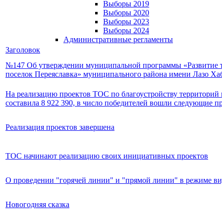
Выборы 2019
Выборы 2020
Выборы 2023
Выборы 2024
Административные регламенты
Заголовок
№147 Об утверждении муниципальной программы «Развитие т
поселок Переяславка» муниципального района имени Лазо Хаб
На реализацию проектов ТОС по благоустройству территорий и
составила 8 922 390, в число победителей вошли следующие п
Реализация проектов завершена
ТОС начинают реализацию своих инициативных проектов
О проведении "горячей линии" и "прямой линии" в режиме ви
Новогодняя сказка