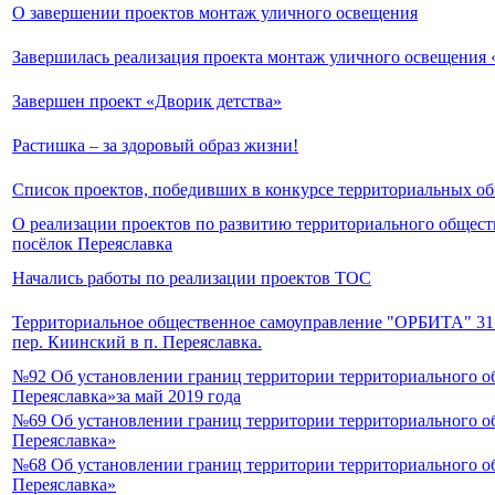
О завершении проектов монтаж уличного освещения
Завершилась реализация проекта монтаж уличного освещени
Завершен проект «Дворик детства»
Растишка – за здоровый образ жизни!
Список проектов, победивших в конкурсе территориальных о
О реализации проектов по развитию территориального общест
посёлок Переяславка
Начались работы по реализации проектов ТОС
Территориальное общественное самоуправление "ОРБИТА" 31 
пер. Киинский в п. Переяславка.
№92 Об установлении границ территории территориального о
Переяславка»за май 2019 года
№69 Об установлении границ территории территориального о
Переяславка»
№68 Об установлении границ территории территориального о
Переяславка»