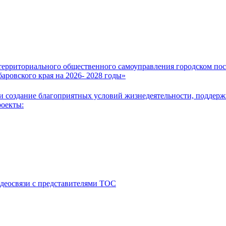
ерриториального общественного самоуправления городском по
аровского края на 2026- 2028 годы»
 создание благоприятных условий жизнедеятельности, поддержк
роекты:
деосвязи с представителями ТОС