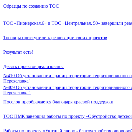
Образцы по созданию ТОС
ТОС «Пионерская,6» и ТОС «Центральная, 50» завершили реа
Тосовцы приступили к реализации своих проектов
Результат есть!
Десять проектов реализованы
№410 Об установлении границ территории территориального 
Переяславка"
№409 Об установлении границ территории территориального 
Переяславка"
Поселок преображается благодаря краевой поддержки
ТОС ПМК завершил работы по проекту «Обустройство детско
Работы по проекту «Уютный двор» - благоустройство дворово