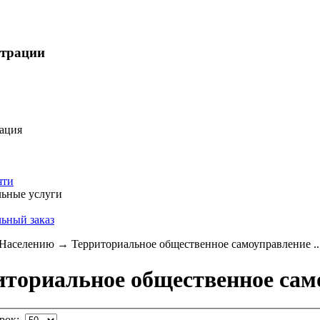
страции
ация
яти
ьные услуги
ьный заказ
Населению
→
Территориальное общественное самоуправление ..
иториальное общественное сам
трок: