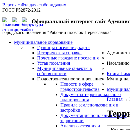
Версия сайта для слабовидящих
ГОСТ Р52872-2012
Официальный интернет-сайт Админи
городского поселения "Рабочий поселок Переяславка"
Муниципальное образование
Границы поселения, карта
Историческая справка
Администр
Почетные граждане поселения
Устав поселения
Населению
Муниципальные объекты в
собственности
Книга Пам
Градостроительное зонирование
Муниципал
Новости в сфере
градостроительства
Муниципал
Документы территориального
Главная
→
планирования
Правила землепользования и
застройки
Терр
Документация по планированию
территории
Анализ состояния и
Кол-во с