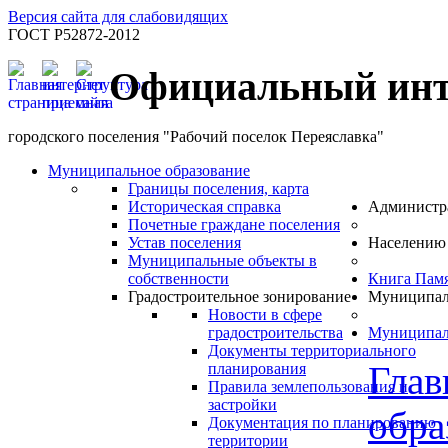
Версия сайта для слабовидящих
ГОСТ Р52872-2012
Официальный инт
городского поселения "Рабочий поселок Переяславка"
Муниципальное образование
Границы поселения, карта
Историческая справка
Администр
Почетные граждане поселения
Устав поселения
Населению
Муниципальные объекты в
собственности
Книга Пам
Градостроительное зонирование
Муниципал
Новости в сфере
градостроительства
Муниципал
Документы территориального
Глав
планирования
Правила землепользования и
застройки
обра
Документация по планированию
территории