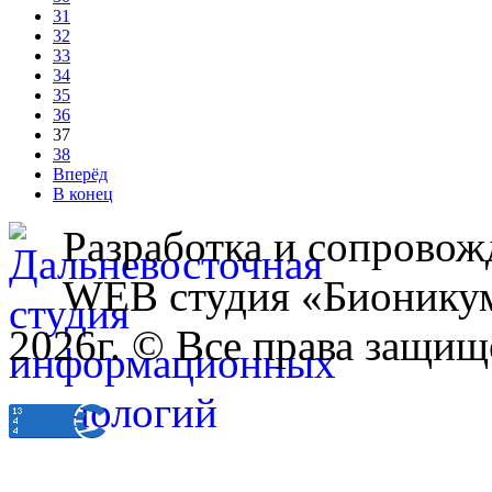
31
32
33
34
35
36
37
38
Вперёд
В конец
Разработка и сопровож
WEB студия «Бионику
2026г. © Все права защищ