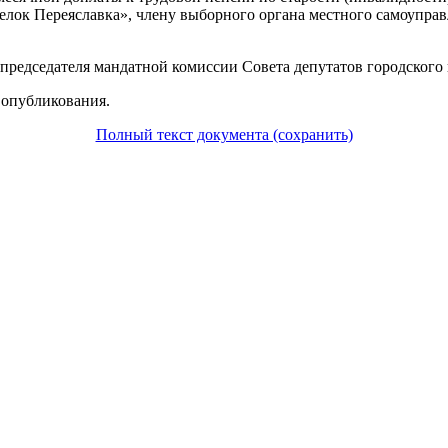
оселок Переяславка», члену выборного органа местного самоупр
 председателя мандатной комиссии Совета депутатов городского
 опубликования.
Полный текст документа (сохранить)