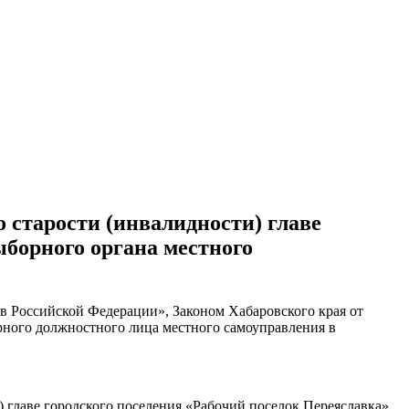
 старости (инвалидности) главе
выборного органа местного
в Российской Федерации», Законом Хабаровского края от
орного должностного лица местного самоуправления в
 главе городского поселения «Рабочий поселок Переяславка»,