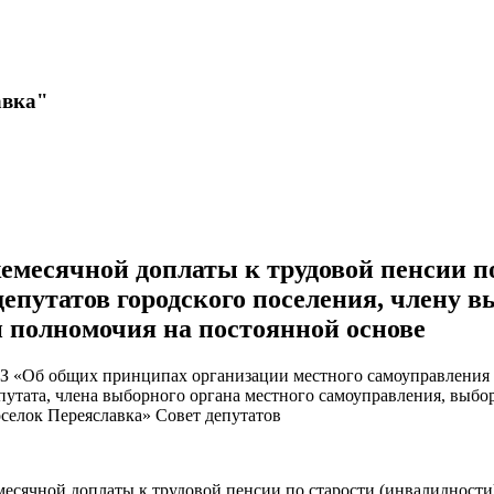
авка"
месячной доплаты к трудовой пенсии по
депутатов городского поселения, члену 
 полномочия на постоянной основе
ФЗ «Об общих принципах организации местного самоуправления 
путата, члена выборного органа местного самоуправления, выб
оселок Переяславка» Совет депутатов
есячной доплаты к трудовой пенсии по старости (инвалидности)