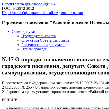
Версия сайта для слабовидящих
ГОСТ Р52872-2012
Перейти на Официальный сайт Администрации
Городского поселения "Рабочий поселок Переясл
Совет депутатов
Председатель совета
Структура Совета депутатов
Решения совета депутатов
Прием граждан
№17 О порядке назначения выплаты еже
городского поселения, депутату Совета 
самоуправления, осуществляющим свои
В соответствии с Федеральным законом от 06.10.2003 № 131-
24.12.2008 № 255 «О гарантиях осуществления полномочий де
Хабаровском крае», уставом городского поселения «Рабочий п
РЕШИЛ:
1. Утвердить прилагаемый Порядок назначения и выплаты ежем