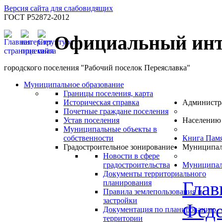
Версия сайта для слабовидящих
ГОСТ Р52872-2012
Официальный инт
городского поселения "Рабочий поселок Переяславка"
Муниципальное образование
Границы поселения, карта
Историческая справка
Администр
Почетные граждане поселения
Устав поселения
Населению
Муниципальные объекты в
собственности
Книга Пам
Градостроительное зонирование
Муниципал
Новости в сфере
градостроительства
Муниципал
Документы территориального
Глав
планирования
Правила землепользования и
застройки
Феде
Документация по планированию
территории