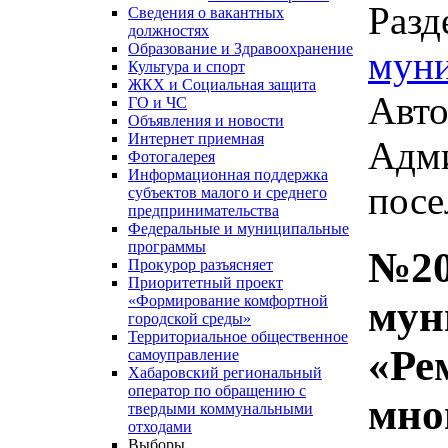
Разд
Сведения о вакантных
должностях
Образование и Здравоохранение
мун
Культура и спорт
ЖКХ и Социальная защита
Авто
ГО и ЧС
Объявления и новости
Интернет приемная
Адми
Фотогалерея
Информационная поддержка
посе
субъектов малого и среднего
предпринимательства
Федеральные и муниципальные
программы
№20
Прокурор разъясняет
Приоритетный проект
«Формирование комфортной
мун
городской среды»
Территориальное общественное
«Ре
самоуправление
Хабаровский региональный
оператор по обращению с
мно
твердыми коммунальными
отходами
Выборы