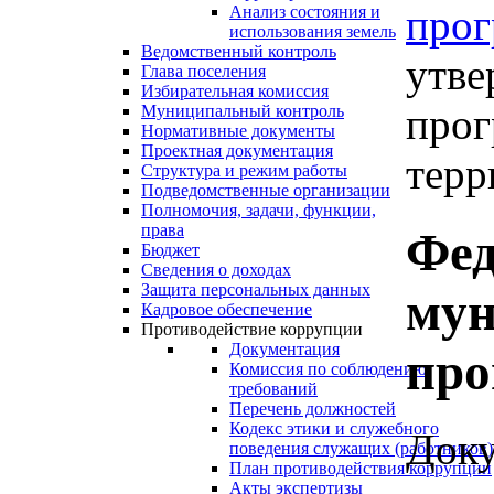
про
Анализ состояния и
использования земель
Ведомственный контроль
утве
Глава поселения
Избирательная комиссия
прог
Муниципальный контроль
Нормативные документы
Проектная документация
терр
Структура и режим работы
Подведомственные организации
Полномочия, задачи, функции,
права
Фед
Бюджет
Сведения о доходах
Защита персональных данных
му
Кадровое обеспечение
Противодействие коррупции
Документация
пр
Комиссия по соблюдению
требований
Перечень должностей
Кодекс этики и служебного
Доку
поведения служащих (работников)
План противодействия коррупции
Акты экспертизы