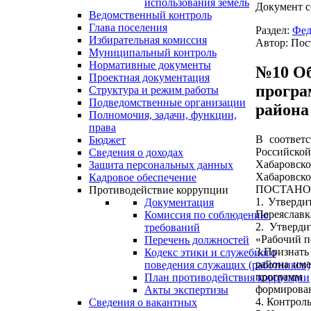
использования земель
Документ с
Ведомственный контроль
Глава поселения
Раздел:
Фед
Избирательная комиссия
Автор: Пос
Муниципальный контроль
Нормативные документы
№10 Об
Проектная документация
програ
Структура и режим работы
Подведомственные организации
района
Полномочия, задачи, функции,
права
В соответ
Бюджет
Российско
Сведения о доходах
Хабаровск
Защита персональных данных
Хабаровско
Кадровое обеспечение
ПОСТАНО
Противодействие коррупции
1. Утверди
Документация
Переяславк
Комиссия по соблюдению
2. Утверд
требований
«Рабочий п
Перечень должностей
3.Признат
Кодекс этики и служебного
района име
поведения служащих (работников)
программ 
План противодействия коррупции
формирован
Акты экспертизы
4. Контрол
Сведения о вакантных