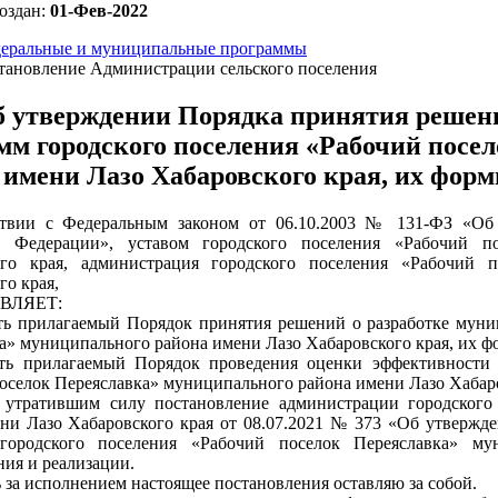
оздан:
01-Фев-2022
еральные и муниципальные программы
тановление Администрации сельского поселения
 утверждении Порядка принятия решен
мм городского поселения «Рабочий посе
 имени Лазо Хабаровского края, их фор
ствии с Федеральным законом от 06.10.2003 № 131-ФЗ «Об
й Федерации», уставом городского поселения «Рабочий п
ого края, администрация городского поселения «Рабочий 
го края,
ВЛЯЕТ:
ть прилагаемый Порядок принятия решений о разработке муни
а» муниципального района имени Лазо Хабаровского края, их ф
ить прилагаемый Порядок проведения оценки эффективности
оселок Переяславка» муниципального района имени Лазо Хабаро
ь утратившим силу постановление администрации городского
ни Лазо Хабаровского края от 08.07.2021 № 373 «Об утвержд
городского поселения «Рабочий поселок Переяславка» му
ия и реализации.
ь за исполнением настоящее постановления оставляю за собой.