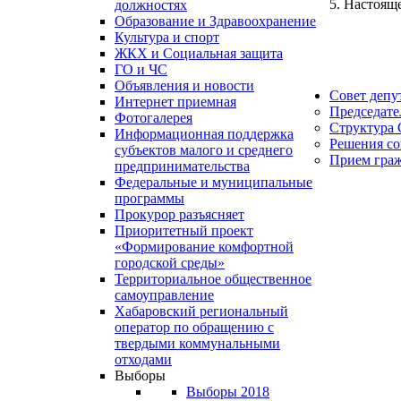
5. Настоящ
должностях
Образование и Здравоохранение
Культура и спорт
ЖКХ и Социальная защита
ГО и ЧС
Объявления и новости
Совет депу
Интернет приемная
Председате
Фотогалерея
Структура 
Информационная поддержка
Решения со
субъектов малого и среднего
Прием гра
предпринимательства
Федеральные и муниципальные
программы
Прокурор разъясняет
Приоритетный проект
«Формирование комфортной
городской среды»
Территориальное общественное
самоуправление
Хабаровский региональный
оператор по обращению с
твердыми коммунальными
отходами
Выборы
Выборы 2018