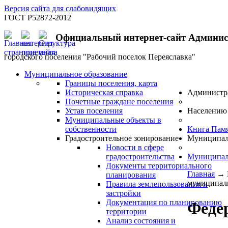
Версия сайта для слабовидящих
ГОСТ Р52872-2012
Официальный интернет-сайт Админи
городского поселения "Рабочий поселок Переяславка"
Муниципальное образование
Границы поселения, карта
Историческая справка
Администр
Почетные граждане поселения
Устав поселения
Населению
Муниципальные объекты в
собственности
Книга Пам
Градостроительное зонирование
Муниципал
Новости в сфере
градостроительства
Муниципал
Документы территориального
Главная
→
планирования
муниципаль
Правила землепользования и
застройки
Документация по планированию
Феде
территории
Анализ состояния и