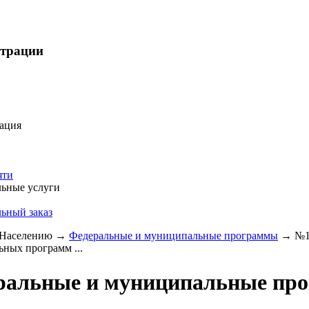
страции
ация
яти
ьные услуги
ьный заказ
Населению
→
Федеральные и муниципальные программы
→
№1
ных программ ...
ральные и муниципальные пр