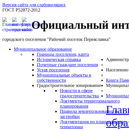
Версия сайта для слабовидящих
ГОСТ Р52872-2012
Официальный инт
городского поселения "Рабочий поселок Переяславка"
Муниципальное образование
Границы поселения, карта
Историческая справка
Администр
Почетные граждане поселения
Устав поселения
Населению
Муниципальные объекты в
собственности
Книга Пам
Градостроительное зонирование
Муниципал
Новости в сфере
градостроительства
Муниципал
Документы территориального
Глав
планирования
Правила землепользования и
застройки
обра
Документация по планированию
территории