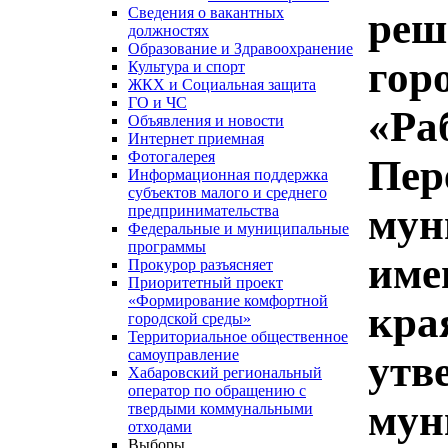
Сведения о вакантных
реш
должностях
Образование и Здравоохранение
гор
Культура и спорт
ЖКХ и Социальная защита
ГО и ЧС
«Ра
Объявления и новости
Интернет приемная
Фотогалерея
Пер
Информационная поддержка
субъектов малого и среднего
мун
предпринимательства
Федеральные и муниципальные
программы
име
Прокурор разъясняет
Приоритетный проект
«Формирование комфортной
кра
городской среды»
Территориальное общественное
самоуправление
утв
Хабаровский региональный
оператор по обращению с
мун
твердыми коммунальными
отходами
Выборы