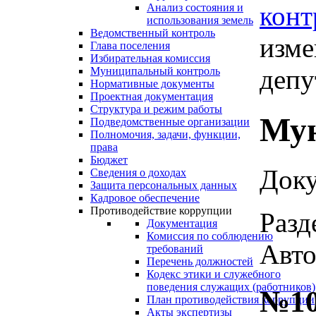
конт
Анализ состояния и
использования земель
Ведомственный контроль
изме
Глава поселения
Избирательная комиссия
депу
Муниципальный контроль
Нормативные документы
Проектная документация
Структура и режим работы
Мун
Подведомственные организации
Полномочия, задачи, функции,
права
Бюджет
Доку
Сведения о доходах
Защита персональных данных
Кадровое обеспечение
Противодействие коррупции
Разд
Документация
Комиссия по соблюдению
Авто
требований
Перечень должностей
Кодекс этики и служебного
поведения служащих (работников)
№10
План противодействия коррупции
Акты экспертизы