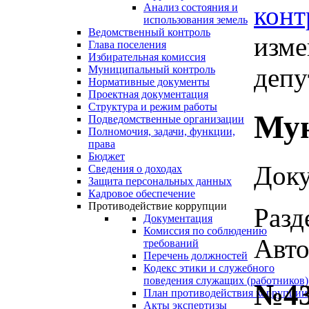
конт
Анализ состояния и
использования земель
Ведомственный контроль
изме
Глава поселения
Избирательная комиссия
депу
Муниципальный контроль
Нормативные документы
Проектная документация
Структура и режим работы
Мун
Подведомственные организации
Полномочия, задачи, функции,
права
Бюджет
Доку
Сведения о доходах
Защита персональных данных
Кадровое обеспечение
Противодействие коррупции
Разд
Документация
Комиссия по соблюдению
Авто
требований
Перечень должностей
Кодекс этики и служебного
поведения служащих (работников)
№43
План противодействия коррупции
Акты экспертизы