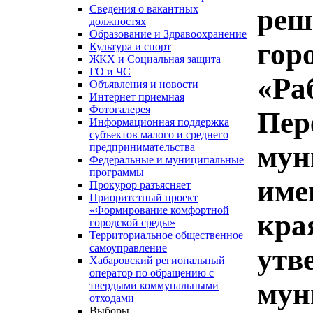
Сведения о вакантных
реш
должностях
Образование и Здравоохранение
гор
Культура и спорт
ЖКХ и Социальная защита
ГО и ЧС
«Ра
Объявления и новости
Интернет приемная
Фотогалерея
Пер
Информационная поддержка
субъектов малого и среднего
мун
предпринимательства
Федеральные и муниципальные
программы
име
Прокурор разъясняет
Приоритетный проект
«Формирование комфортной
кра
городской среды»
Территориальное общественное
самоуправление
утв
Хабаровский региональный
оператор по обращению с
мун
твердыми коммунальными
отходами
Выборы