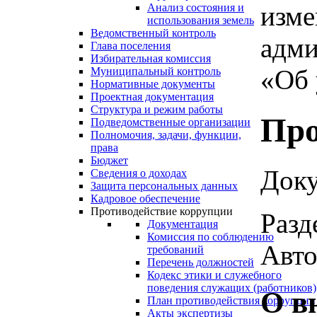
изме
Анализ состояния и
использования земель
Ведомственный контроль
адми
Глава поселения
Избирательная комиссия
«Об 
Муниципальный контроль
Нормативные документы
Проектная документация
Структура и режим работы
Про
Подведомственные организации
Полномочия, задачи, функции,
права
Бюджет
Доку
Сведения о доходах
Защита персональных данных
Кадровое обеспечение
Противодействие коррупции
Разд
Документация
Комиссия по соблюдению
Авто
требований
Перечень должностей
Кодекс этики и служебного
поведения служащих (работников)
О в
План противодействия коррупции
Акты экспертизы