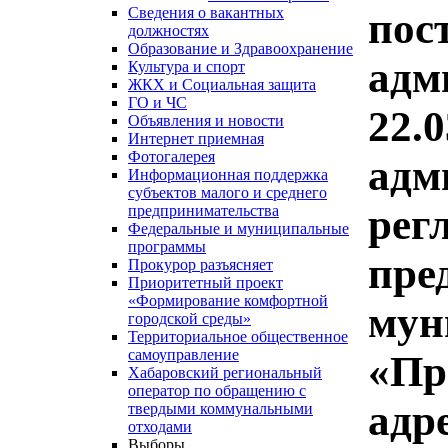
Сведения о вакантных
пос
должностях
Образование и Здравоохранение
адм
Культура и спорт
ЖКХ и Социальная защита
ГО и ЧС
22.
Объявления и новости
Интернет приемная
Фотогалерея
адм
Информационная поддержка
субъектов малого и среднего
рег
предпринимательства
Федеральные и муниципальные
программы
пре
Прокурор разъясняет
Приоритетный проект
«Формирование комфортной
мун
городской среды»
Территориальное общественное
самоуправление
«Пр
Хабаровский региональный
оператор по обращению с
адр
твердыми коммунальными
отходами
Выборы