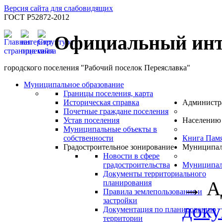
Версия сайта для слабовидящих
ГОСТ Р52872-2012
Официальный инт
городского поселения "Рабочий поселок Переяславка"
Муниципальное образование
Границы поселения, карта
Историческая справка
Администр
Почетные граждане поселения
Устав поселения
Населению
Муниципальные объекты в
собственности
Книга Пам
Градостроительное зонирование
Муниципал
Новости в сфере
градостроительства
Муниципал
Документы территориального
→
А
планирования
Правила землепользования и
застройки
доку
Документация по планированию
территории