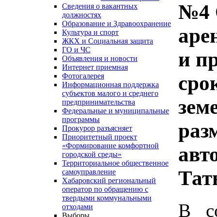
№4 
Сведения о вакантных
должностях
Образование и Здравоохранение
аре
Культура и спорт
ЖКХ и Социальная защита
ГО и ЧС
и п
Объявления и новости
Интернет приемная
сро
Фотогалерея
Информационная поддержка
субъектов малого и среднего
зем
предпринимательства
Федеральные и муниципальные
программы
раз
Прокурор разъясняет
Приоритетный проект
«Формирование комфортной
авт
городской среды»
Территориальное общественное
Тат
самоуправление
Хабаровский региональный
оператор по обращению с
твердыми коммунальными
В с
отходами
Выборы