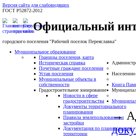
Версия сайта для слабовидящих
ГОСТ Р52872-2012
Официальный инт
городского поселения "Рабочий поселок Переяславка"
Муниципальное образование
Границы поселения, карта
Историческая справка
Администр
Почетные граждане поселения
Устав поселения
Населению
Муниципальные объекты в
собственности
Книга Пам
Градостроительное зонирование
Муниципал
Новости в сфере
градостроительства
Муниципал
Документы территориального
→
А
планирования
Правила землепользования и
застройки
док
Документация по планированию
территории