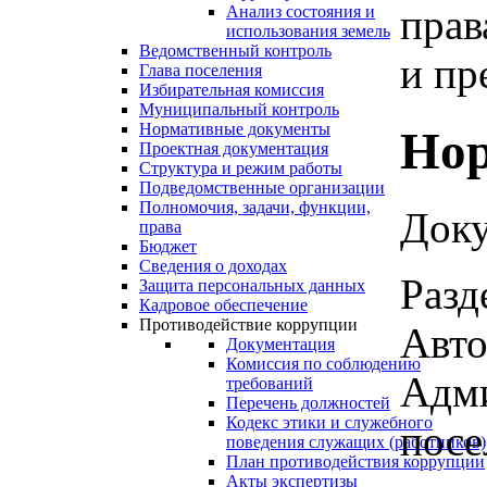
прав
Анализ состояния и
использования земель
Ведомственный контроль
и пр
Глава поселения
Избирательная комиссия
Муниципальный контроль
Нормативные документы
Нор
Проектная документация
Структура и режим работы
Подведомственные организации
Полномочия, задачи, функции,
Доку
права
Бюджет
Сведения о доходах
Разд
Защита персональных данных
Кадровое обеспечение
Противодействие коррупции
Авто
Документация
Комиссия по соблюдению
Адми
требований
Перечень должностей
Кодекс этики и служебного
посе
поведения служащих (работников)
План противодействия коррупции
Акты экспертизы