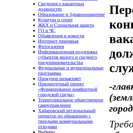
Сведения о вакантных
Пер
должностях
Образование и Здравоохранение
кон
Культура и спорт
ЖКХ и Социальная защита
ГО и ЧС
вак
Объявления и новости
Интернет приемная
Фотогалерея
дол
Информационная поддержка
субъектов малого и среднего
предпринимательства
слу
Федеральные и муниципальные
программы
Прокурор разъясняет
-г
Приоритетный проект
«Формирование комфортной
(зем
городской среды»
Территориальное общественное
самоуправление
город
Хабаровский региональный
оператор по обращению с
Тре
твердыми коммунальными
отходами
Выборы