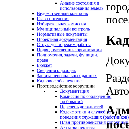
горо
Анализ состояния и
использования земель
Ведомственный контроль
посе
Глава поселения
Избирательная комиссия
Муниципальный контроль
Нормативные документы
Кад
Проектная документация
Структура и режим работы
Подведомственные организации
Полномочия, задачи, функции,
Доку
права
Бюджет
Сведения о доходах
Разд
Защита персональных данных
Кадровое обеспечение
Противодействие коррупции
Авто
Документация
Комиссия по соблюдению
требований
Адм
Перечень должностей
Кодекс этики и служебного
поведения служащих (работников)
пос
План противодействия коррупции
Акты экспертизы