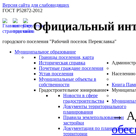
Версия сайта для слабовидящих
ГОСТ Р52872-2012
Официальный инт
городского поселения "Рабочий поселок Переяславка"
Муниципальное образование
Границы поселения, карта
Историческая справка
Администр
Почетные граждане поселения
Устав поселения
Населению
Муниципальные объекты в
собственности
Книга Пам
Градостроительное зонирование
Муниципал
Новости в сфере
градостроительства
Муниципал
Документы территориального
→
А
планирования
Правила землепользования и
застройки
обес
Документация по планированию
территории