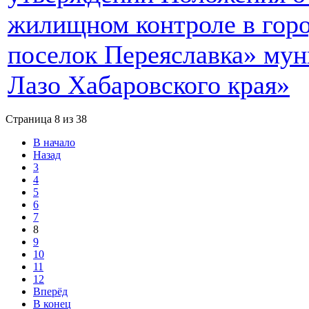
жилищном контроле в гор
поселок Переяславка» мун
Лазо Хабаровского края»
Страница 8 из 38
В начало
Назад
3
4
5
6
7
8
9
10
11
12
Вперёд
В конец