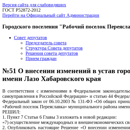
Версия сайта для слабовидящих
ГОСТ Р52872-2012
Перейти на Официальный сайт Администрации
Городского поселения "Рабочий поселок Переясл
Совет депутатов
Председатель совета
Структура Совета депутатов
Решения совета депутатов
Прием граждан
№51 О внесении изменений в устав гор
имени Лазо Хабаровского края
В соответствии с изменениями в Федеральном законодател
самоуправления в Российской Федерации» и статью 44 Федера
Федеральный закон от 06.10.2003 № 131-ФЗ «Об общих принци
«Рабочий поселок Переяславка» муниципального района имени 
РЕШИЛ:
1. Пункт 7 Статьи 6 Главы 3 изложить в новой редакции:
«7) осуществление международных и внешнеэкономических свя
2. Опубликовать настоящие Решение «О внесении изменении