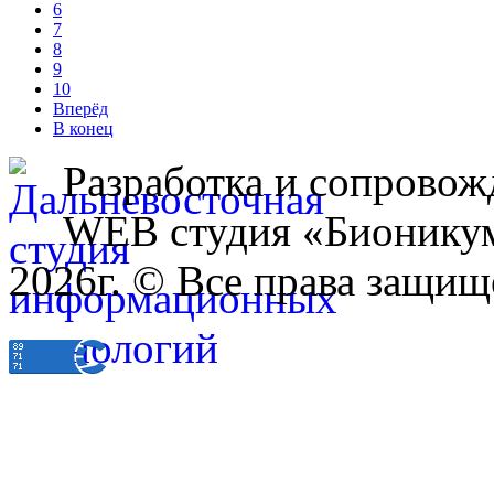
6
7
8
9
10
Вперёд
В конец
Разработка и сопровож
WEB студия «Бионику
2026г. © Все права защищ