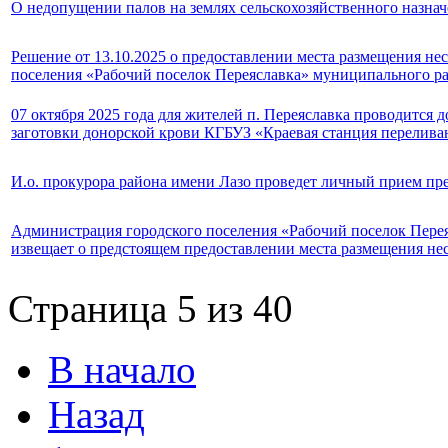
О недопущении палов на землях сельскохозяйственного назна
Решение от 13.10.2025 о предоставлении места размещения не
поселения «Рабочий поселок Переяславка» муниципального ра
07 октября 2025 года для жителей п. Переяславка проводится 
заготовки донорской крови КГБУЗ «Краевая станция перелива
И.о. прокурора района имени Лазо проведет личный прием п
Администрация городского поселения «Рабочий поселок Пере
извещает о предстоящем предоставлении места размещения нес
Страница 5 из 40
В начало
Назад