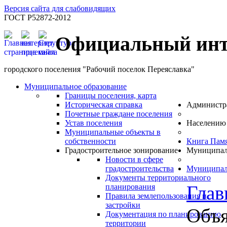
Версия сайта для слабовидящих
ГОСТ Р52872-2012
Официальный инт
городского поселения "Рабочий поселок Переяславка"
Муниципальное образование
Границы поселения, карта
Историческая справка
Администр
Почетные граждане поселения
Устав поселения
Населению
Муниципальные объекты в
собственности
Книга Пам
Градостроительное зонирование
Муниципал
Новости в сфере
градостроительства
Муниципал
Документы территориального
Глав
планирования
Правила землепользования и
застройки
Объя
Документация по планированию
территории