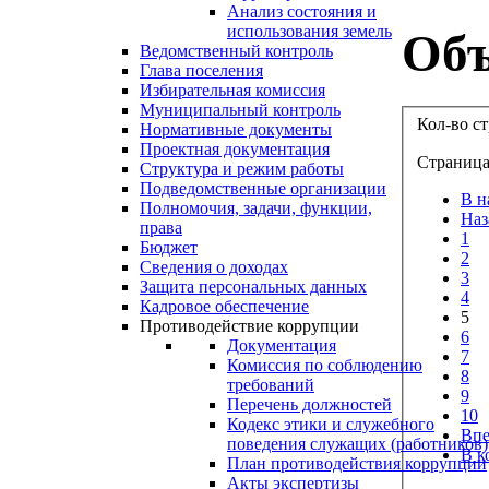
Анализ состояния и
использования земель
Объ
Ведомственный контроль
Глава поселения
Избирательная комиссия
Муниципальный контроль
Кол-во с
Нормативные документы
Проектная документация
Страница
Структура и режим работы
Подведомственные организации
В н
Полномочия, задачи, функции,
Наз
права
1
Бюджет
2
Сведения о доходах
3
Защита персональных данных
4
Кадровое обеспечение
5
Противодействие коррупции
6
Документация
7
Комиссия по соблюдению
8
требований
9
Перечень должностей
10
Кодекс этики и служебного
Впе
поведения служащих (работников)
В к
План противодействия коррупции
Акты экспертизы