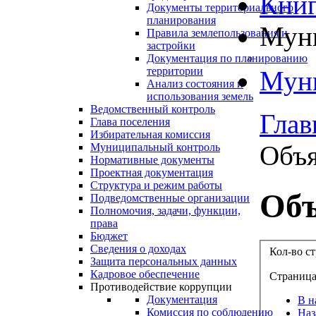
Книг
Документы территориального
планирования
Муни
Правила землепользования и
застройки
Документация по планированию
территории
Муни
Анализ состояния и
использования земель
Ведомственный контроль
Глав
Глава поселения
Избирательная комиссия
Объя
Муниципальный контроль
Нормативные документы
Проектная документация
Структура и режим работы
Объ
Подведомственные организации
Полномочия, задачи, функции,
права
Бюджет
Сведения о доходах
Кол-во с
Защита персональных данных
Кадровое обеспечение
Страница
Противодействие коррупции
Документация
В н
Комиссия по соблюдению
Наз