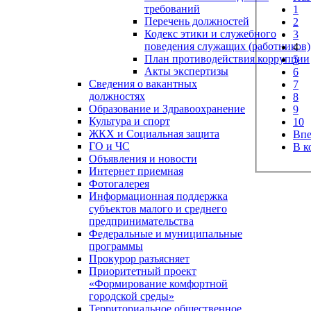
требований
1
Перечень должностей
2
Кодекс этики и служебного
3
поведения служащих (работников)
4
План противодействия коррупции
5
Акты экспертизы
6
Сведения о вакантных
7
должностях
8
Образование и Здравоохранение
9
Культура и спорт
10
ЖКХ и Социальная защита
Впе
ГО и ЧС
В к
Объявления и новости
Интернет приемная
Фотогалерея
Информационная поддержка
субъектов малого и среднего
предпринимательства
Федеральные и муниципальные
программы
Прокурор разъясняет
Приоритетный проект
«Формирование комфортной
городской среды»
Территориальное общественное