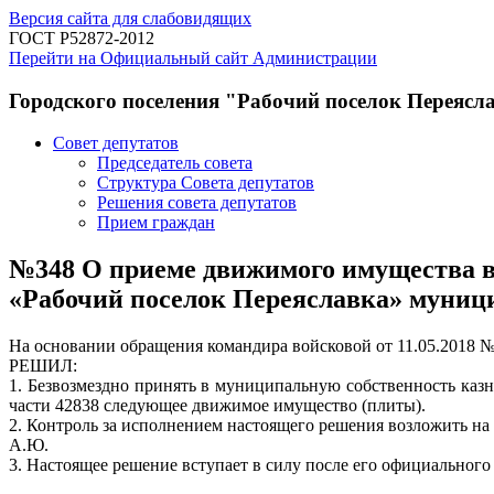
Версия сайта для слабовидящих
ГОСТ Р52872-2012
Перейти на Официальный сайт Администрации
Городского поселения "Рабочий поселок Переясл
Совет депутатов
Председатель совета
Структура Совета депутатов
Решения совета депутатов
Прием граждан
№348 О приеме движимого имущества во
«Рабочий поселок Переяславка» муници
На основании обращения командира войсковой от 11.05.2018 №
РЕШИЛ:
1. Безвозмездно принять в муниципальную собственность каз
части 42838 следующее движимое имущество (плиты).
2. Контроль за исполнением настоящего решения возложить на
А.Ю.
3. Настоящее решение вступает в силу после его официального