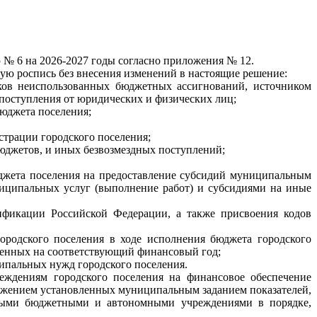
ю № 6 на 2026-2027 годы согласно приложения № 12.
ую роспись без внесения изменений в настоящие решение:
тков неиспользованных бюджетных ассигнований, источником
 поступления от юридических и физических лиц;
бюджета поселения;
страции городского поселения;
бюджетов, и иных безвозмездных поступлений;
джета поселения на предоставление субсидий муниципальным
иципальных услуг (выполнение работ) и субсидиями на иные
ификации Российской Федерации, а также присвоения кодов
родского поселения в ходе исполнения бюджета городского
ренных на соответствующий финансовый год;
ципальных нужд городского поселения.
еждениям городского поселения на финансовое обеспечение
тижением установленных муниципальным заданием показателей,
ьными бюджетными и автономными учреждениями в порядке,