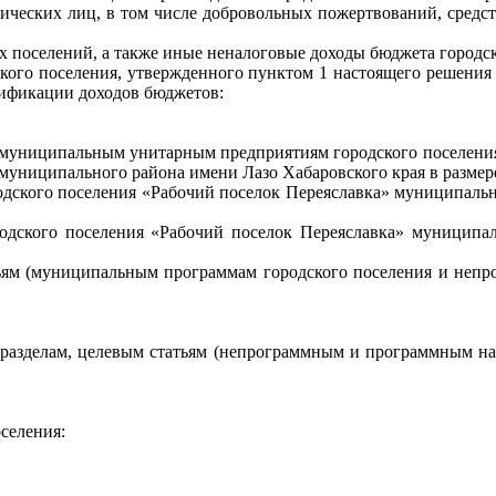
дических лиц, в том числе добровольных пожертвований, средс
х поселений, а также иные неналоговые доходы бюджета городск
дского поселения, утвержденного пунктом 1 настоящего решения
сификации доходов бюджетов:
ов муниципальным унитарным предприятиям городского поселения
муниципального района имени Лазо Хабаровского края в размер
одского поселения «Рабочий поселок Переяславка» муниципально
родского поселения «Рабочий поселок Переяславка» муниципа
ьям (муниципальным программам городского поселения и непр
дразделам, целевым статьям (непрограммным и программным на
селения: