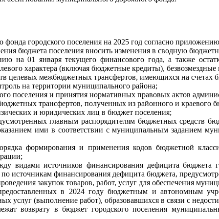
го фонда городского поселения на 2025 год согласно приложени
нения бюджета поселения вносить изменения в сводную бюджетн
янию на 01 января текущего финансового года, а также оста
левого характера (включая бюджетные кредиты), безвозмездные
дств целевых межбюджетных трансфертов, имеющихся на счетах 
троль на территории муниципального района;
ского поселения и принятия нормативных правовых актов админи
жбюджетных трансфертов, полученных из районного и краевого 
изических и юридических лиц в бюджет поселения;
редусмотренных главным распорядителям бюджетных средств бю
казанием ими в соответствии с муниципальным заданием мун
 порядка формирования и применения кодов бюджетной класс
рации;
жду видами источников финансирования дефицита бюджета го
й по источникам финансирования дефицита бюджета, предусмот
роведения закупок товаров, работ, услуг для обеспечения муни
, предоставленных в 2024 году бюджетным и автономным учр
х услуг (выполнение работ), образовавшихся в связи с недос
длежат возврату в бюджет городского поселения муниципал