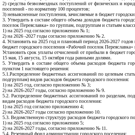
2) средства безвозмездных поступлений от физических и юри
поселений - по нормативу 100 процентов;
3) невыясненные поступления, зачисляемые в бюджет городски
3. Утвердить в составе общего объема доходов бюджета горо
поселок Переяславка» по группам, подгруппам и статьям клас
1) на 2025 год согласно приложению № 1;
2) на 2026 -2027 годы согласно приложению № 2.
4. Установить на 2025 год и плановый период 2026-2027 год
бюджет городского поселения «Рабочий поселок Переяславка» 
Установить срок уплаты отчислений от прибыли в бюджет гор
15 мая, 15 августа, 15 октября года равными долями.
5. Утвердить в составе общего объема расходов бюджета го
пунктом 1 настоящего решения:
5.1.Распределение бюджетных ассигнований по целевым стат
подгруппам) видов расходов бюджета городского поселения:
1) на 2025 год, согласно приложению № 3;
2) на 2026-2027 годы, согласно приложению № 9.
5.2. Распределение бюджетных ассигнований по разделам, по
видам расходов бюджета городского поселения:
1) на 2025 год согласно приложению 4;
2) на 2026-2027 годы согласно приложению 10.
5.3. Ведомственную структуру расходов бюджета городского по
1) на 2025 год согласно приложению 5;
2) на 2026-2027 годы, согласно приложению № 11.
5.4. Резервный фонд администрации городского поселения: