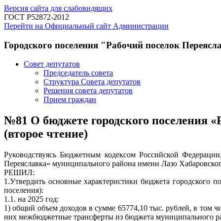
Версия сайта для слабовидящих
ГОСТ Р52872-2012
Перейти на Официальный сайт Администрации
Городского поселения "Рабочий поселок Переясл
Совет депутатов
Председатель совета
Структура Совета депутатов
Решения совета депутатов
Прием граждан
№81 О бюджете городского поселения «Р
(второе чтение)
Руководствуясь Бюджетным кодексом Российской Федерации,
Переяславка» муниципального района имени Лазо Хабаровског
РЕШИЛ:
1.Утвердить основные характеристики бюджета городского п
поселения):
1.1. на 2025 год:
1) общий объем доходов в сумме 65774,10 тыс. рублей, в том ч
них межбюджетные трансферты из бюджета муниципального райо