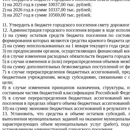
1) на 2025 год в сумме 10037,00 тыс. рублей;
2) на 2026 год в сумме 10337,00 тыс. рублей;
3) на 2027 год в сумме 10569,00 тыс. рублей.
11. Утвердить в бюджете городского поселения смету дорожно
12. Администрация городского поселения вправе в ходе испол
1) на сумму остатков средств бюджета поселения по состо
формирования которых являются средства краевого бюджета це
2) на сумму неиспользованных на 1 января текущего года сре
3) по предписаниям органов, осуществляющих финансовый кон
4) в случае изменения расходных обязательств бюджета город
5) в случаи изменения и (или) перераспределения объемов ме
6) на сумму дополнительных безвозмездных поступлений от ф
7) в случае перераспределения бюджетных ассигнований, п
бюджетным учреждениям, между субсидиями, связанными с о
цели;
8) в случае изменения принципов назначения, структуры,
составным частям бюджетной классификации Российской Феде
9) в случае перераспределения бюджетных ассигнований ме
поселения в пределах общего объема бюджетных ассигновани
10) на сумму экономии бюджетных ассигнований в результате п
13. Установить, что средства в объеме остатков субсидий
выполнения муниципальных заданий на оказание муниципальны
характеризующих объем муниципальных услуг (работ), по
установленном администрацией городского поселения