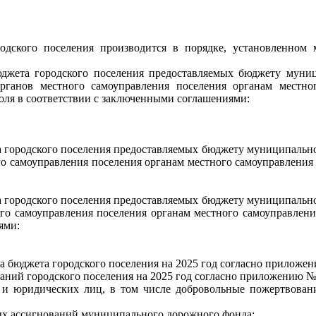
родского поселения производится в порядке, установленно
джета городского поселения предоставляемых бюджету муниц
рганов местного самоуправления поселения органам местн
ля в соответствии с заключенными соглашениями:
 городского поселения предоставляемых бюджету муниципальног
го самоуправления поселения органам местного самоуправления
 городского поселения предоставляемых бюджету муниципальног
ого самоуправления поселения органам местного самоуправлени
ями:
 бюджета городского поселения на 2025 год согласно приложен
ний городского поселения на 2025 год согласно приложению № 
х и юридических лиц, в том числе добровольные пожертвован
ых ассигнований муниципального дорожного фонда: