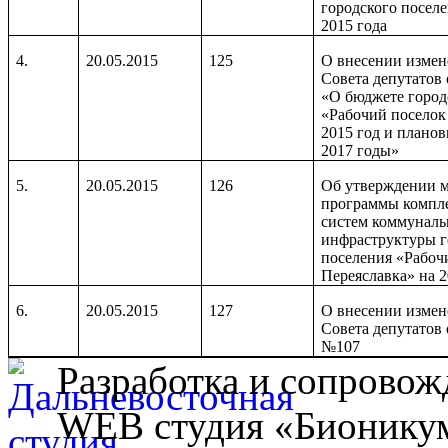
городского поселе
2015 года
4.
20.05.2015
125
О внесении измен
Совета депутатов 
«О бюджете город
«Рабочий поселок
2015 год и плано
2017 годы»
5.
20.05.2015
126
Об утверждении 
программы компле
систем коммунал
инфраструктуры г
поселения «Рабоч
Переяславка» на 20
6.
20.05.2015
127
О внесении измен
Совета депутатов 
№107
Разработка и сопровож
WEB студия «Бионику