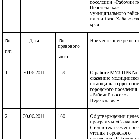
поселении «Рабочий п
Переяславка»
муниципального райо
имени Лазо Хабаровск
края
№
Дата
№
Наименование решени
правового
п/п
акта
1.
30.06.2011
159
О работе МУЗ ЦРБ №1
оказанию медицинско
помощи на территори
городского поселения
«Рабочий поселок
Переяславка»
2.
30.06.2011
160
Об утверждении целе
программы «Создание
библиотеки семейного
чтения городского
поселения «Рабочий п