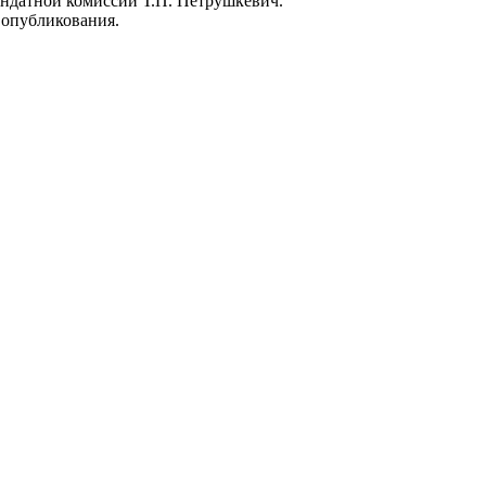
андатной комиссии Т.П. Петрушкевич.
 опубликования.