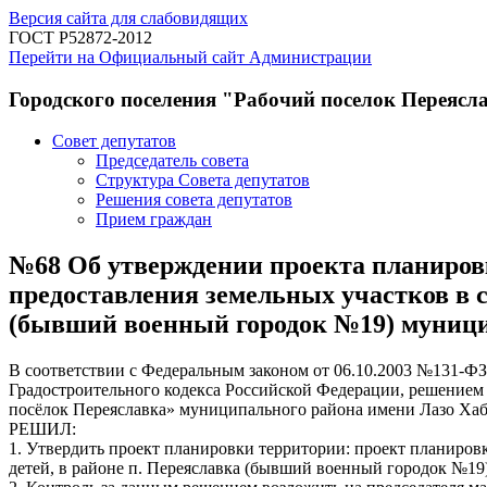
Версия сайта для слабовидящих
ГОСТ Р52872-2012
Перейти на Официальный сайт Администрации
Городского поселения "Рабочий поселок Переясл
Совет депутатов
Председатель совета
Структура Совета депутатов
Решения совета депутатов
Прием граждан
№68 Об утверждении проекта планиров
предоставления земельных участков в с
(бывший военный городок №19) муницип
В соответствии с Федеральным законом от 06.10.2003 №131-ФЗ
Градостроительного кодекса Российской Федерации, решением
посёлок Переяславка» муниципального района имени Лазо Хаб
РЕШИЛ:
1. Утвердить проект планировки территории: проект планиров
детей, в районе п. Переяславка (бывший военный городок №19)