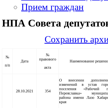
Прием граждан
НПА Совета депутатов
Сохранить архи
№
№
правового
Дата
Наименование решени
п/п
акта
О внесении дополне
изменений в устав горо
поселения «Рабочий п
28.10.2021
354
Переяславка» муниципа
района имени Лазо Хабаро
края