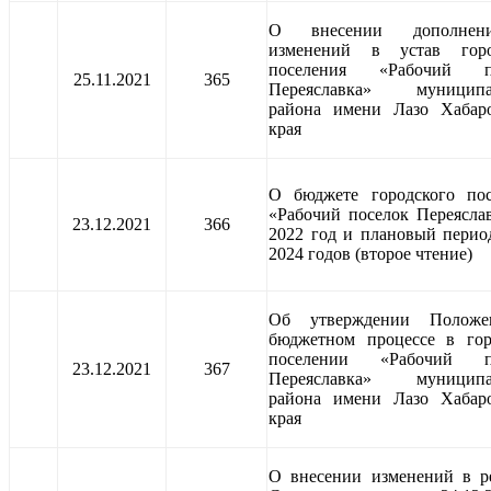
О внесении дополне
изменений в устав горо
поселения «Рабочий п
25.11.2021
365
Переяславка» муниципа
района имени Лазо Хабаро
края
О бюджете городского пос
«Рабочий поселок Переясла
23.12.2021
366
2022 год и плановый перио
2024 годов (второе чтение)
Об утверждении Полож
бюджетном процессе в гор
поселении «Рабочий п
23.12.2021
367
Переяславка» муниципа
района имени Лазо Хабаро
края
О внесении изменений в р