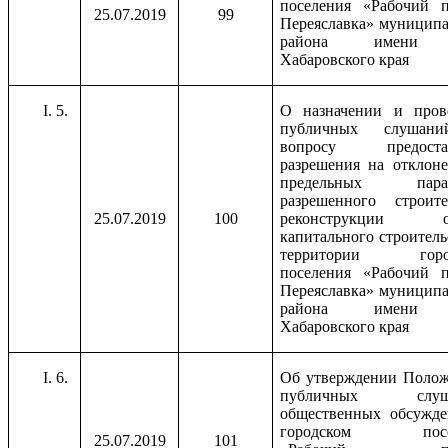
поселения «Рабочий п
25.07.2019
99
Переяславка» муниципа
района имени 
Хабаровского края
5.
О назначении и пров
публичных слушан
вопросу предостав
разрешения на отклоне
предельных парам
разрешенного строител
25.07.2019
100
реконструкции об
капитального строитель
территории город
поселения «Рабочий п
Переяславка» муниципа
района имени 
Хабаровского края
6.
Об утверждении Полож
публичных слуша
общественных обсужде
городском посе
25.07.2019
101