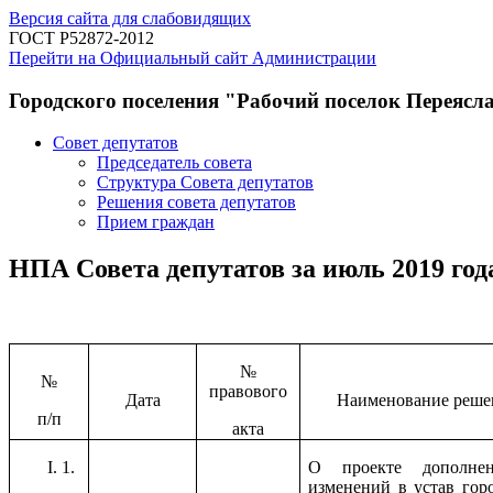
Версия сайта для слабовидящих
ГОСТ Р52872-2012
Перейти на Официальный сайт Администрации
Городского поселения "Рабочий поселок Переясл
Совет депутатов
Председатель совета
Структура Совета депутатов
Решения совета депутатов
Прием граждан
НПА Совета депутатов за июль 2019 год
№
№
правового
Дата
Наименование реше
п/п
акта
1.
О проекте дополне
изменений в устав гор