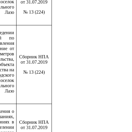
оселок
от 31.07.2019
льного
№ 13 (224)
Лазо
едении
ий по
ления
ние от
етров
Сборник НПА
ьства,
от 31.07.2019
ъекта
ства на
№ 13 (224)
ского
оселок
льного
Лазо
ения о
ниях,
ниях в
Сборник НПА
лении
от 31.07.2019