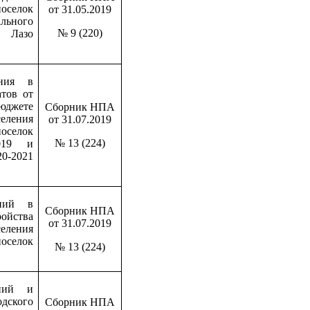
оселок
от 31.05.2019
льного
№ 9 (220)
Лазо
ния в
тов от
юджете
Сборник НПА
ления
от 31.07.2019
елок
№ 13 (224)
019 и
0-2021
ний в
Сборник НПА
ойства
от 31.07.2019
ления
елок
№ 13 (224)
ний и
одского
Сборник НПА