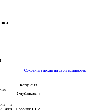
авка"
а
Сохранить архив на свой компьютер
Когда был
ния
Опубликован
ний и
одского
Сборник НПА