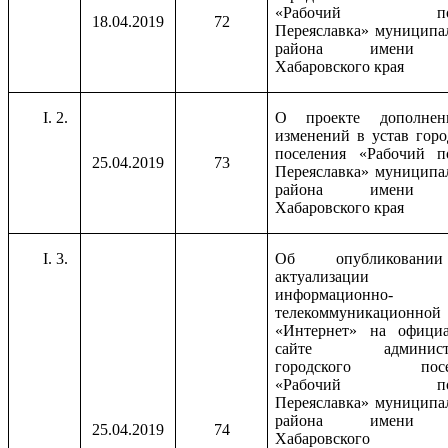
«Рабочий пос
18.04.2019
72
Переяславка» муниципа
района имени 
Хабаровского края
2.
О проекте дополне
изменений в устав горо
поселения «Рабочий п
25.04.2019
73
Переяславка» муниципа
района имени 
Хабаровского края
3.
Об опубликован
актуализаци
информационно-
телекоммуникационно
«Интернет» на офици
сайте администр
городского посе
«Рабочий пос
Переяславка» муниципа
района имени 
25.04.2019
74
Хабаровского 