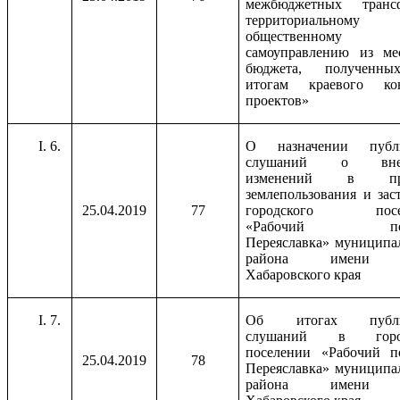
межбюджетных трансф
территориальному
общественному
самоуправлению из ме
бюджета, полученн
итогам краевого кон
проектов»
6.
О назначении публ
слушаний о внес
изменений в пра
землепользования и зас
25.04.2019
77
городского посе
«Рабочий пос
Переяславка» муниципа
района имени 
Хабаровского края
7.
Об итогах публи
слушаний в горо
поселении «Рабочий п
25.04.2019
78
Переяславка» муниципа
района имени 