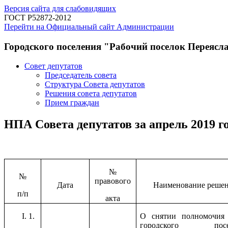
Версия сайта для слабовидящих
ГОСТ Р52872-2012
Перейти на Официальный сайт Администрации
Городского поселения "Рабочий поселок Переясл
Совет депутатов
Председатель совета
Структура Совета депутатов
Решения совета депутатов
Прием граждан
НПА Совета депутатов за апрель 2019 г
№
№
правового
Дата
Наименование реше
п/п
акта
1.
О снятии полномочия
городского посе