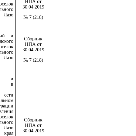
НПА от
елок
30.04.2019
льного
Лазо
№ 7 (218)
ний и
Сборник
дского
НПА от
оселок
30.04.2019
льного
Лазо
№ 7 (218)
ии и
и в
й сети
альном
ации
ления
елок
Сборник
льного
НПА от
Лазо
30.04.2019
края