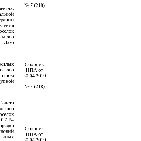
№ 7 (218)
ктах,
альной
трации
ления
елок
льного
Лазо
 жилых
Сборник
ского
НПА от
тном
30.04.2019
упной
№ 7 (218)
овета
ского
оселок
2017 №
орядка
Сборник
овий
НПА от
иных
30.04.2019