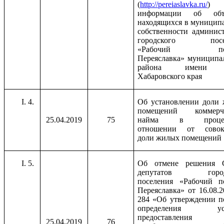
(
http://pereiaslavka.ru/
)
информации об объе
находящихся в муницип
собственности админис
городского посе
«Рабочий пос
Переяславка» муниципа
района имени 
Хабаровского края
4.
Об установлении доли
помещений коммерче
25.04.2019
75
найма в процен
отношении от совок
доли жилых помещений
5.
Об отмене решения С
депутатов город
поселения «Рабочий п
Переяславка» от 16.08.
284 «Об утверждении п
определения усл
предоставления 
25.04.2019
76