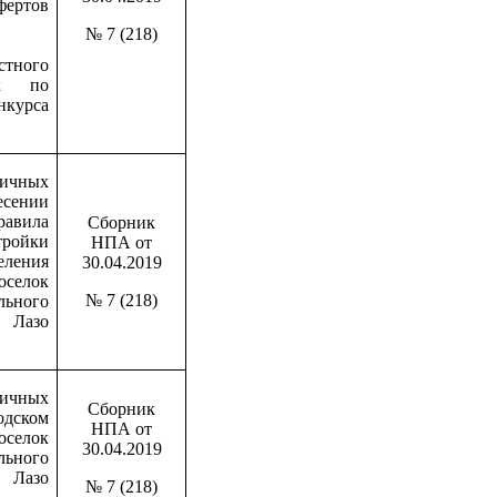
ертов
№ 7 (218)
стного
ых по
курса
ичных
ении
вила
Сборник
тройки
НПА от
ления
30.04.2019
елок
№ 7 (218)
льного
Лазо
чных
Сборник
дском
НПА от
оселок
30.04.2019
льного
Лазо
№ 7 (218)