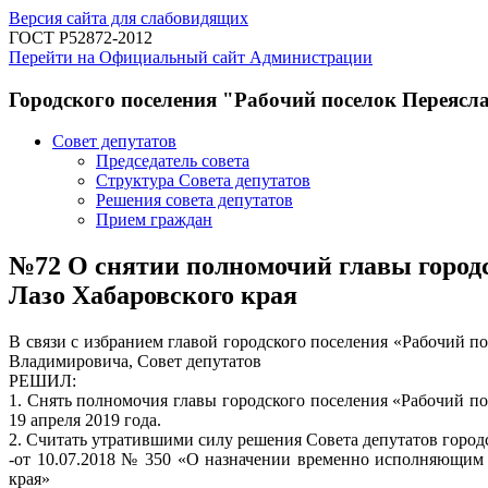
Версия сайта для слабовидящих
ГОСТ Р52872-2012
Перейти на Официальный сайт Администрации
Городского поселения "Рабочий поселок Переясл
Совет депутатов
Председатель совета
Структура Совета депутатов
Решения совета депутатов
Прием граждан
№72 О снятии полномочий главы город
Лазо Хабаровского края
В связи с избранием главой городского поселения «Рабочий п
Владимировича, Совет депутатов
РЕШИЛ:
1. Снять полномочия главы городского поселения «Рабочий п
19 апреля 2019 года.
2. Считать утратившими силу решения Совета депутатов город
-от 10.07.2018 № 350 «О назначении временно исполняющим 
края»