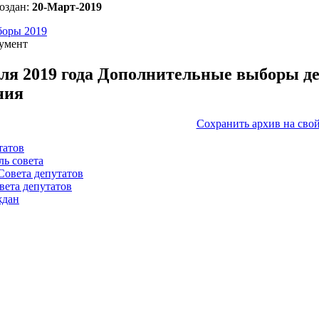
оздан:
20-Март-2019
оры 2019
умент
еля 2019 года Дополнительные выборы де
ния
Сохранить архив на сво
татов
ль совета
Совета депутатов
вета депутатов
ждан