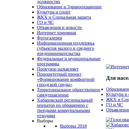
должностях
Образование и Здравоохранение
Культура и спорт
ЖКХ и Социальная защита
ГО и ЧС
Объявления и новости
Интернет приемная
Фотогалерея
Информационная поддержка
субъектов малого и среднего
предпринимательства
Федеральные и муниципальные
программы
Прокурор разъясняет
Приоритетный проект
Для насе
«Формирование комфортной
городской среды»
Образовани
Территориальное общественное
Культура и
самоуправление
ЖКХ и Соц
Хабаровский региональный
ГО и ЧС
оператор по обращению с
Объявления
твердыми коммунальными
отходами
Выборы
Выборы 2018