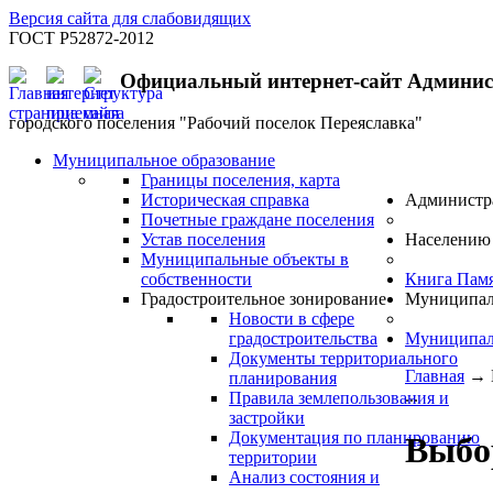
Версия сайта для слабовидящих
ГОСТ Р52872-2012
Официальный интернет-сайт Админи
городского поселения "Рабочий поселок Переяславка"
Муниципальное образование
Границы поселения, карта
Историческая справка
Администр
Почетные граждане поселения
Устав поселения
Населению
Муниципальные объекты в
собственности
Книга Пам
Градостроительное зонирование
Муниципал
Новости в сфере
градостроительства
Муниципал
Документы территориального
Главная
→
планирования
...
Правила землепользования и
застройки
Документация по планированию
Выбо
территории
Анализ состояния и