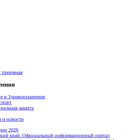
ления
е и Здравоохранение
 спорт
иальная защита
 и новости