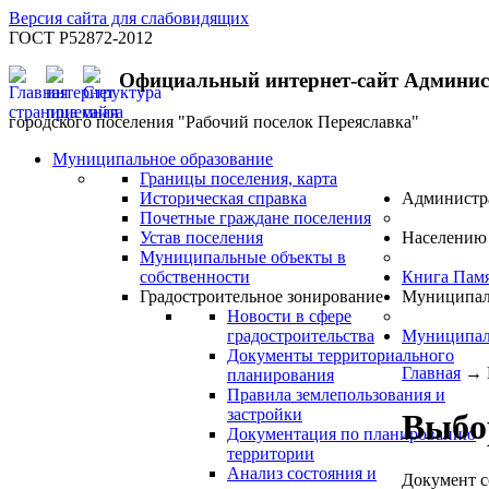
Версия сайта для слабовидящих
ГОСТ Р52872-2012
Официальный интернет-сайт Админи
городского поселения "Рабочий поселок Переяславка"
Муниципальное образование
Границы поселения, карта
Историческая справка
Администр
Почетные граждане поселения
Устав поселения
Населению
Муниципальные объекты в
собственности
Книга Пам
Градостроительное зонирование
Муниципал
Новости в сфере
градостроительства
Муниципал
Документы территориального
Главная
→
планирования
Правила землепользования и
застройки
Выбо
Документация по планированию
территории
Анализ состояния и
Документ с