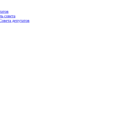
татов
ль совета
Совета депутатов