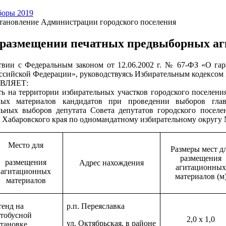
оры 2019
тановление Администрации городского поселения
размещении печатных предвыборных аг
твии с Федеральным законом от 12.06.2002 г. № 67-ФЗ «О гар
ссийской Федерации», руководствуясь Избирательным кодексом 
ВЛЯЕТ:
ть на территории избирательных участков городского поселен
ных материалов кандидатов при проведении выборов глав
ьных выборов депутата Совета депутатов городского поселе
 Хабаровского края по одномандатному избирательному округу 
Место для
Размеры мест д
размещения
размещения
Адрес нахождения
агитационных
агитационных
материалов (м
материалов
тенд на
р.п. Переяславка
втобусной
2,0 х 1,0
ул. Октябрьская, в районе
становке