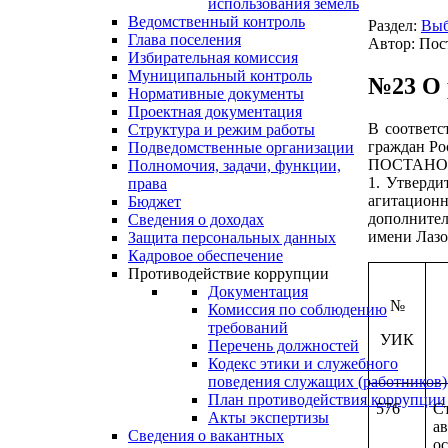
использования земель
Ведомственный контроль
Раздел:
Выб
Глава поселения
Автор: Пос
Избирательная комиссия
Муниципальный контроль
№23 О 
Нормативные документы
Проектная документация
В соответс
Структура и режим работы
граждан Ро
Подведомственные организации
ПОСТАНО
Полномочия, задачи, функции,
1. Утверди
права
агитацион
Бюджет
дополнител
Сведения о доходах
имени Лазо
Защита персональных данных
Кадровое обеспечение
Противодействие коррупции
Документация
№
Комиссия по соблюдению
требований
УИК
Перечень должностей
Кодекс этики и служебного
поведения служащих (работников)
План противодействия коррупции
576
С
Акты экспертизы
а
Сведения о вакантных
о