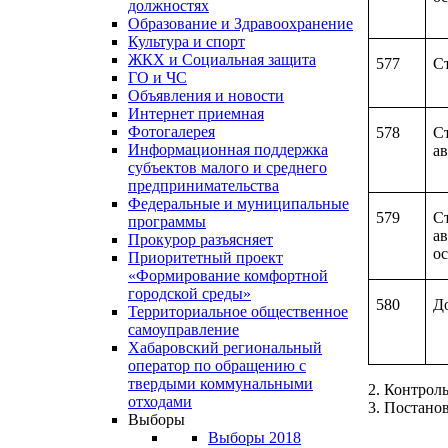
должностях
Образование и Здравоохранение
Культура и спорт
ЖКХ и Социальная защита
577
С
ГО и ЧС
Объявления и новости
Интернет приемная
Фотогалерея
578
С
Информационная поддержка
а
субъектов малого и среднего
предпринимательства
Федеральные и муниципальные
579
С
программы
а
Прокурор разъясняет
о
Приоритетный проект
«Формирование комфортной
городской среды»
580
Д
Территориальное общественное
самоуправление
Хабаровский региональный
оператор по обращению с
твердыми коммунальными
2. Контрол
отходами
3. Постано
Выборы
Выборы 2018