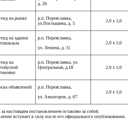
д. 26
тенд на рынке
р.п. Переяславка,
2,0 х 1,0
ул.Постышева, д. 5
тенд на здании
р.п. Переяславка,
2,0 х 1,0
втовокзала
ул. Ленина, д. 11
тенд на
р.п. Переяславка, ул.
втобусной
Центральная, д.18
2,0 х 1,0
становке
оска объявлений
р.п. Переяславка,
2,0 х 1,0
ул. Авиаторов, д. 67
ь за настоящим постановлением оставляю за собой.
вление вступает в силу после его официального опубликования.