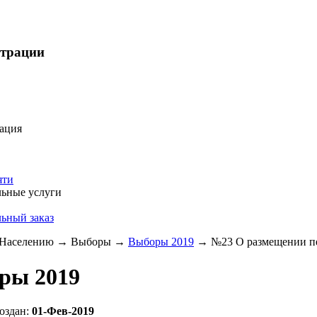
страции
ация
яти
ьные услуги
ьный заказ
Населению
→
Выборы
→
Выборы 2019
→
№23 О размещении пе
ры 2019
оздан:
01-Фев-2019