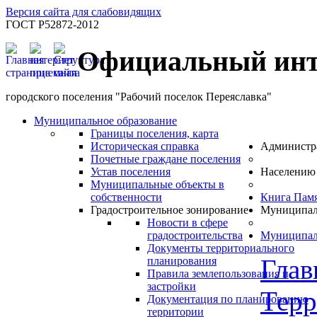
Версия сайта для слабовидящих
ГОСТ Р52872-2012
Официальный инт
городского поселения "Рабочий поселок Переяславка"
Муниципальное образование
Границы поселения, карта
Историческая справка
Администр
Почетные граждане поселения
Устав поселения
Населению
Муниципальные объекты в
собственности
Книга Пам
Градостроительное зонирование
Муниципал
Новости в сфере
градостроительства
Муниципал
Документы территориального
Глав
планирования
Правила землепользования и
застройки
Терр
Документация по планированию
территории