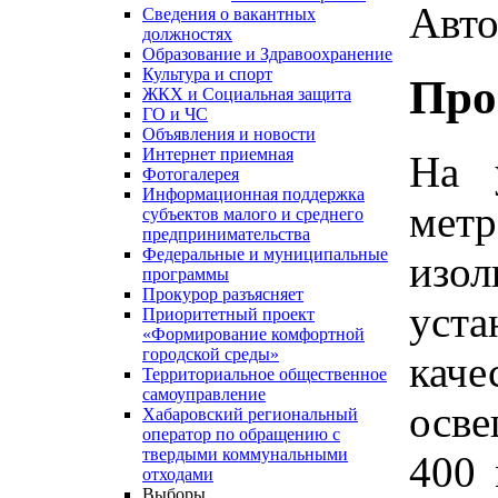
Авто
Сведения о вакантных
должностях
Образование и Здравоохранение
Культура и спорт
Про
ЖКХ и Социальная защита
ГО и ЧС
Объявления и новости
Интернет приемная
На 
Фотогалерея
Информационная поддержка
ме
субъектов малого и среднего
предпринимательства
Федеральные и муниципальные
изо
программы
Прокурор разъясняет
уст
Приоритетный проект
«Формирование комфортной
городской среды»
кач
Территориальное общественное
самоуправление
осв
Хабаровский региональный
оператор по обращению с
твердыми коммунальными
400 
отходами
Выборы