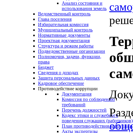
само
Анализ состояния и
использования земель
Ведомственный контроль
реше
Глава поселения
Избирательная комиссия
Муниципальный контроль
Нормативные документы
Тер
Проектная документация
Структура и режим работы
Подведомственные организации
общ
Полномочия, задачи, функции,
права
Бюджет
сам
Сведения о доходах
Защита персональных данных
Кадровое обеспечение
Противодействие коррупции
Доку
Документация
Комиссия по соблюдению
требований
Разд
Перечень должностей
Кодекс этики и служебного
поведения служащих (работников)
обще
План противодействия коррупции
Акты экспертизы