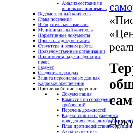
само
Анализ состояния и
использования земель
Ведомственный контроль
«Пио
Глава поселения
Избирательная комиссия
«Цен
Муниципальный контроль
Нормативные документы
Проектная документация
реал
Структура и режим работы
Подведомственные организации
Полномочия, задачи, функции,
права
Тер
Бюджет
Сведения о доходах
Защита персональных данных
общ
Кадровое обеспечение
Противодействие коррупции
Документация
сам
Комиссия по соблюдению
требований
Перечень должностей
Кодекс этики и служебного
Доку
поведения служащих (работников)
План противодействия коррупции
Акты экспертизы