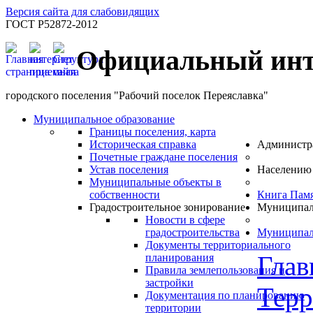
Версия сайта для слабовидящих
ГОСТ Р52872-2012
Официальный инт
городского поселения "Рабочий поселок Переяславка"
Муниципальное образование
Границы поселения, карта
Историческая справка
Администр
Почетные граждане поселения
Устав поселения
Населению
Муниципальные объекты в
собственности
Книга Пам
Градостроительное зонирование
Муниципал
Новости в сфере
градостроительства
Муниципал
Документы территориального
Глав
планирования
Правила землепользования и
застройки
Терр
Документация по планированию
территории