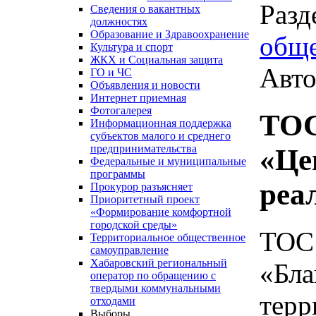
Разд
Сведения о вакантных
должностях
Образование и Здравоохранение
обще
Культура и спорт
ЖКХ и Социальная защита
Авто
ГО и ЧС
Объявления и новости
Интернет приемная
Фотогалерея
ТОС
Информационная поддержка
субъектов малого и среднего
предпринимательства
«Це
Федеральные и муниципальные
программы
реа
Прокурор разъясняет
Приоритетный проект
«Формирование комфортной
городской среды»
ТО
Территориальное общественное
самоуправление
Хабаровский региональный
«Бл
оператор по обращению с
твердыми коммунальными
тер
отходами
Выборы