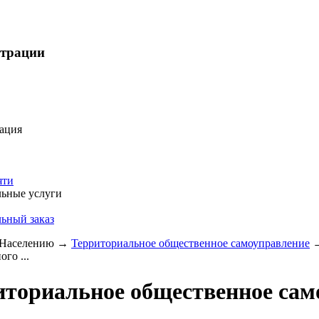
страции
ация
яти
ьные услуги
ьный заказ
Населению
→
Территориальное общественное самоуправление
го ...
иториальное общественное сам