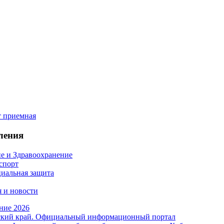
ления
е и Здравоохранение
 спорт
иальная защита
 и новости