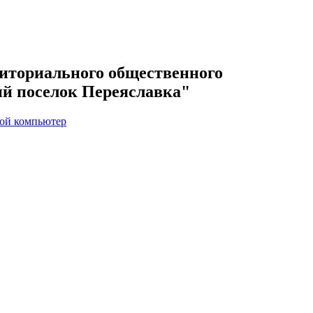
иториального общественного
ий поселок Переяславка"
вой компьютер