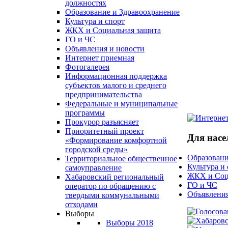
должностях
Образование и Здравоохранение
Культура и спорт
ЖКХ и Социальная защита
ГО и ЧС
Объявления и новости
Интернет приемная
Фотогалерея
Информационная поддержка
субъектов малого и среднего
предпринимательства
Федеральные и муниципальные
программы
Прокурор разъясняет
Приоритетный проект
Для насе
«Формирование комфортной
городской среды»
Образовани
Территориальное общественное
Культура и
самоуправление
ЖКХ и Соц
Хабаровский региональный
ГО и ЧС
оператор по обращению с
Объявления
твердыми коммунальными
отходами
Выборы
Выборы 2018