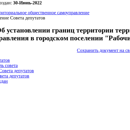
оздан:
30-Июнь-2022
риториальное общественное самоуправление
ение Совета депутатов
б установлении границ территории терр
равления в городском поселении "Рабоч
Сохранить документ на с
татов
ль совета
Совета депутатов
вета депутатов
ждан