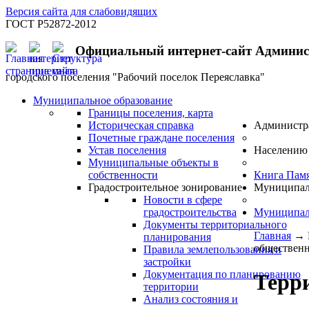
Версия сайта для слабовидящих
ГОСТ Р52872-2012
Официальный интернет-сайт Админи
городского поселения "Рабочий поселок Переяславка"
Муниципальное образование
Границы поселения, карта
Историческая справка
Администр
Почетные граждане поселения
Устав поселения
Населению
Муниципальные объекты в
собственности
Книга Пам
Градостроительное зонирование
Муниципал
Новости в сфере
градостроительства
Муниципал
Документы территориального
Главная
→
планирования
общественно
Правила землепользования и
застройки
Документация по планированию
Терр
территории
Анализ состояния и