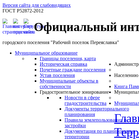
Версия сайта для слабовидящих
ГОСТ Р52872-2012
Официальный инт
городского поселения "Рабочий поселок Переяславка"
Муниципальное образование
Границы поселения, карта
Историческая справка
Администр
Почетные граждане поселения
Устав поселения
Населению
Муниципальные объекты в
собственности
Книга Пам
Градостроительное зонирование
Муниципал
Новости в сфере
градостроительства
Муниципал
Документы территориального
Глав
планирования
Правила землепользования и
застройки
Терр
Документация по планированию
территории