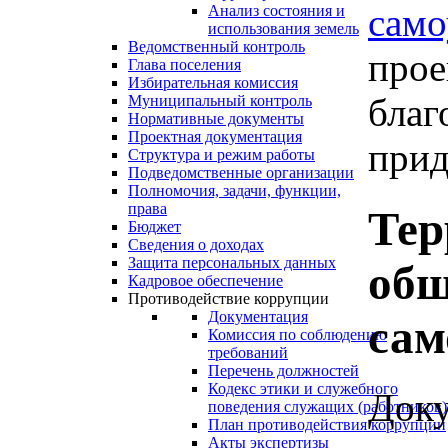
само
Анализ состояния и
использования земель
Ведомственный контроль
прое
Глава поселения
Избирательная комиссия
благ
Муниципальный контроль
Нормативные документы
Проектная документация
прид
Структура и режим работы
Подведомственные организации
Полномочия, задачи, функции,
права
Тер
Бюджет
Сведения о доходах
Защита персональных данных
общ
Кадровое обеспечение
Противодействие коррупции
Документация
сам
Комиссия по соблюдению
требований
Перечень должностей
Кодекс этики и служебного
Доку
поведения служащих (работников)
План противодействия коррупции
Акты экспертизы