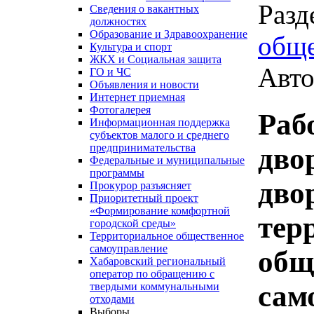
Разд
Сведения о вакантных
должностях
Образование и Здравоохранение
обще
Культура и спорт
ЖКХ и Социальная защита
Авто
ГО и ЧС
Объявления и новости
Интернет приемная
Фотогалерея
Раб
Информационная поддержка
субъектов малого и среднего
предпринимательства
дво
Федеральные и муниципальные
программы
дво
Прокурор разъясняет
Приоритетный проект
«Формирование комфортной
тер
городской среды»
Территориальное общественное
самоуправление
общ
Хабаровский региональный
оператор по обращению с
сам
твердыми коммунальными
отходами
Выборы