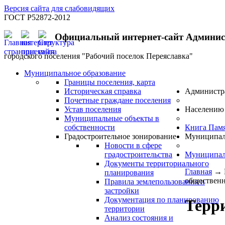
Версия сайта для слабовидящих
ГОСТ Р52872-2012
Официальный интернет-сайт Админи
городского поселения "Рабочий поселок Переяславка"
Муниципальное образование
Границы поселения, карта
Историческая справка
Администр
Почетные граждане поселения
Устав поселения
Населению
Муниципальные объекты в
собственности
Книга Пам
Градостроительное зонирование
Муниципал
Новости в сфере
градостроительства
Муниципал
Документы территориального
Главная
→
планирования
общественно
Правила землепользования и
застройки
Документация по планированию
Терр
территории
Анализ состояния и