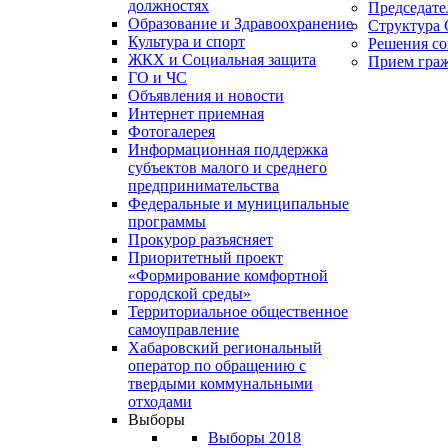
должностях
Председате
Образование и Здравоохранение
Структура 
Культура и спорт
Решения со
ЖКХ и Социальная защита
Прием гра
ГО и ЧС
Объявления и новости
Интернет приемная
Фотогалерея
Информационная поддержка
субъектов малого и среднего
предпринимательства
Федеральные и муниципальные
программы
Прокурор разъясняет
Приоритетный проект
«Формирование комфортной
городской среды»
Территориальное общественное
самоуправление
Хабаровский региональный
оператор по обращению с
твердыми коммунальными
отходами
Выборы
Выборы 2018