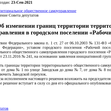
оздан:
23-Сен-2021
риториальное общественное самоуправление
ение Совета депутатов
б изменении границ территории террит
равления в городском поселении «Рабоч
твии Федерального закона п. 1 ст. 27 от 06.10.2003 № 131-ФЗ
й Федерации», уставом городского поселения «Рабочий пос
льного общественного самоуправления городского поселения «
от 23.11.2016 № 241, на основании заявления инициативной груп
ить границы территории территориального общественного самоуп
 от дома № 1 по улице Заводская до дома № 7, от дома № 8 по
лючить Заводской переулок.
 за исполнением настоящего решения возложить на председателя
е решение вступает в силу со дня его официального опубликова
татов