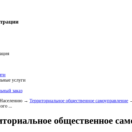
страции
ация
яти
ьные услуги
ьный заказ
Населению
→
Территориальное общественное самоуправление
го ...
иториальное общественное сам