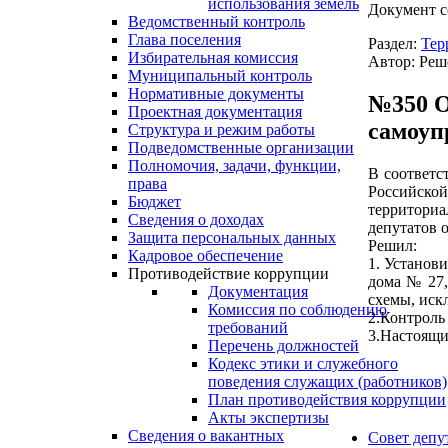
использования земель
Документ с
Ведомственный контроль
Глава поселения
Раздел:
Тер
Избирательная комиссия
Автор: Реш
Муниципальный контроль
Нормативные документы
№350 О
Проектная документация
самоуп
Структура и режим работы
Подведомственные организации
Полномочия, задачи, функции,
В соответс
права
Российско
Бюджет
территориа
Сведения о доходах
депутатов 
Защита персональных данных
Решил:
Кадровое обеспечение
1. Установ
Противодействие коррупции
дома № 27,
Документация
схемы, иск
Комиссия по соблюдению
2.Контроль
требований
3.Настоящи
Перечень должностей
Кодекс этики и служебного
поведения служащих (работников)
План противодействия коррупции
Акты экспертизы
Сведения о вакантных
Совет депу