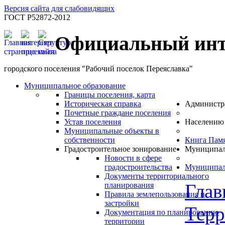
Версия сайта для слабовидящих
ГОСТ Р52872-2012
Официальный инт
городского поселения "Рабочий поселок Переяславка"
Муниципальное образование
Границы поселения, карта
Историческая справка
Администр
Почетные граждане поселения
Устав поселения
Населению
Муниципальные объекты в
собственности
Книга Пам
Градостроительное зонирование
Муниципал
Новости в сфере
градостроительства
Муниципал
Документы территориального
Глав
планирования
Правила землепользования и
застройки
Терр
Документация по планированию
территории