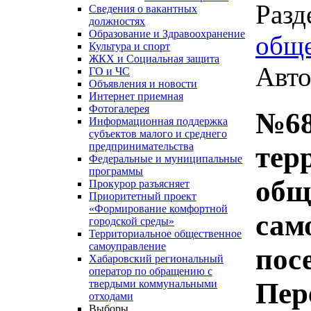
Разд
Сведения о вакантных
должностях
Образование и Здравоохранение
обще
Культура и спорт
ЖКХ и Социальная защита
Авто
ГО и ЧС
Объявления и новости
Интернет приемная
Фотогалерея
№68
Информационная поддержка
субъектов малого и среднего
предпринимательства
тер
Федеральные и муниципальные
программы
общ
Прокурор разъясняет
Приоритетный проект
«Формирование комфортной
сам
городской среды»
Территориальное общественное
самоуправление
пос
Хабаровский региональный
оператор по обращению с
Пер
твердыми коммунальными
отходами
Выборы