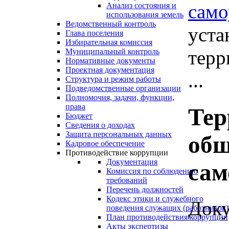
само
Анализ состояния и
использования земель
Ведомственный контроль
уста
Глава поселения
Избирательная комиссия
терр
Муниципальный контроль
Нормативные документы
Проектная документация
...
Структура и режим работы
Подведомственные организации
Полномочия, задачи, функции,
права
Тер
Бюджет
Сведения о доходах
Защита персональных данных
общ
Кадровое обеспечение
Противодействие коррупции
Документация
сам
Комиссия по соблюдению
требований
Перечень должностей
Кодекс этики и служебного
Доку
поведения служащих (работников)
План противодействия коррупции
Акты экспертизы