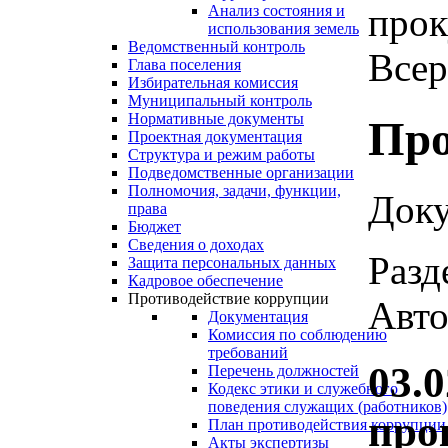
прок
Анализ состояния и
использования земель
Ведомственный контроль
Всер
Глава поселения
Избирательная комиссия
Муниципальный контроль
Нормативные документы
Про
Проектная документация
Структура и режим работы
Подведомственные организации
Полномочия, задачи, функции,
Доку
права
Бюджет
Сведения о доходах
Разд
Защита персональных данных
Кадровое обеспечение
Противодействие коррупции
Авто
Документация
Комиссия по соблюдению
требований
03.0
Перечень должностей
Кодекс этики и служебного
поведения служащих (работников)
про
План противодействия коррупции
Акты экспертизы