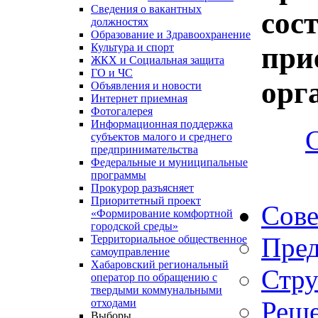
Сведения о вакантных
сос
должностях
Образование и Здравоохранение
при
Культура и спорт
ЖКХ и Социальная защита
ГО и ЧС
орг
Объявления и новости
Интернет приемная
Фотогалерея
Информационная поддержка
субъектов малого и среднего
предпринимательства
Федеральные и муниципальные
программы
Прокурор разъясняет
Приоритетный проект
Сове
«Формирование комфортной
городской среды»
Пред
Территориальное общественное
самоуправление
Хабаровский региональный
Стру
оператор по обращению с
твердыми коммунальными
Реше
отходами
Выборы