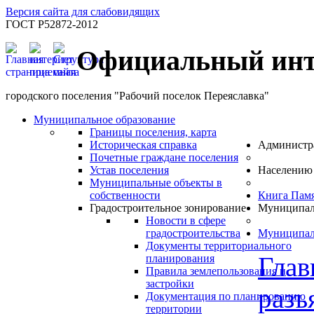
Версия сайта для слабовидящих
ГОСТ Р52872-2012
Официальный инт
городского поселения "Рабочий поселок Переяславка"
Муниципальное образование
Границы поселения, карта
Историческая справка
Администр
Почетные граждане поселения
Устав поселения
Населению
Муниципальные объекты в
собственности
Книга Пам
Градостроительное зонирование
Муниципал
Новости в сфере
градостроительства
Муниципал
Документы территориального
Глав
планирования
Правила землепользования и
застройки
разъ
Документация по планированию
территории