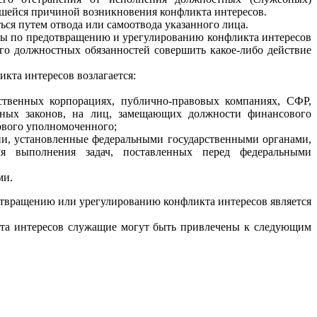
ившейся причиной возникновения конфликта интересов.
ся путем отвода или самоотвода указанного лица.
ры по предотвращению и урегулированию конфликта интересов
го должностных обязанностей совершить какое-либо действие
кта интересов возлагается:
твенных корпорациях, публично-правовых компаниях, СФР,
ных законов, на лиц, замещающих должности финансового
ового уполномоченного;
ни, установленные федеральными государственными органами,
ля выполнения задач, поставленных перед федеральными
ми.
вращению или урегулированию конфликта интересов является
та интересов служащие могут быть привлечены к следующим