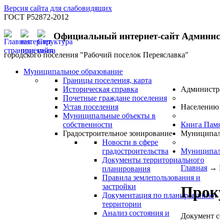
Версия сайта для слабовидящих
ГОСТ Р52872-2012
Официальный интернет-сайт Админи
городского поселения "Рабочий поселок Переяславка"
Муниципальное образование
Границы поселения, карта
Историческая справка
Администр
Почетные граждане поселения
Устав поселения
Населению
Муниципальные объекты в
собственности
Книга Пам
Градостроительное зонирование
Муниципал
Новости в сфере
градостроительства
Муниципал
Документы территориального
Главная
→
планирования
Правила землепользования и
застройки
Прок
Документация по планированию
территории
Анализ состояния и
Документ с