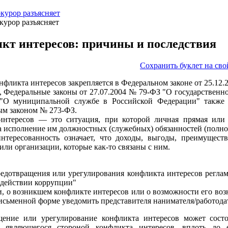
курор разъясняет
курор разъясняет
кт интересов: причины и последствия
Сохранить буклет на св
нфликта интересов закрепляется в Федеральном законе от 25.12
, Федеральные законы от 27.07.2004 № 79-ФЗ "О государственн
О муниципальной службе в Российской Федерации" также и
м законом № 273-ФЗ.
интересов — это ситуация, при которой личная прямая или 
а исполнение им должностных (служебных) обязанностей (полно
нтересованность означает, что доходы, выгоды, преимущест
или организации, которые как-то связаны с ним.
едотвращения или урегулирования конфликта интересов регламе
действии коррупции"
и, о возникшем конфликте интересов или о возможности его воз
исьменной форме уведомить представителя нанимателя/работода
щение или урегулирование конфликта интересов может сост
, являющегося стороной конфликта интересов, вплоть до 