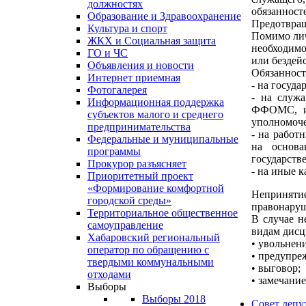
должностях
обязанност
Образование и Здравоохранение
Предотвращ
Культура и спорт
Помимо лич
ЖКХ и Социальная защита
необходимо
ГО и ЧС
или бездей
Объявления и новости
Обязанност
Интернет приемная
- на госуд
Фотогалерея
- на служ
Информационная поддержка
ФФОМС, ин
субъектов малого и среднего
уполномоче
предпринимательства
- на работ
Федеральные и муниципальные
на основа
программы
государств
Прокурор разъясняет
- на иные 
Приоритетный проект
«Формирование комфортной
Непринятие
городской среды»
правонару
Территориальное общественное
В случае н
самоуправление
видам дисц
Хабаровский региональный
• увольнени
оператор по обращению с
• предупре
твердыми коммунальными
• выговор;
отходами
• замечание
Выборы
Выборы 2018
Совет депу