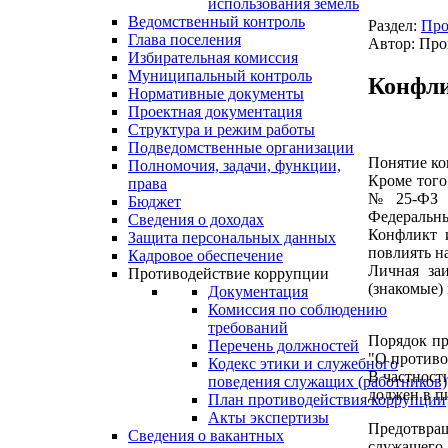
использования земель
Ведомственный контроль
Раздел:
Про
Глава поселения
Автор: Про
Избирательная комиссия
Муниципальный контроль
Конфли
Нормативные документы
Проектная документация
Структура и режим работы
Подведомственные организации
Понятие ко
Полномочия, задачи, функции,
Кроме того
права
№ 25-ФЗ "
Бюджет
Федеральны
Сведения о доходах
Конфликт 
Защита персональных данных
повлиять н
Кадровое обеспечение
Личная заи
Противодействие коррупции
(знакомые) 
Документация
Комиссия по соблюдению
требований
Порядок пр
Перечень должностей
"О противо
Кодекс этики и служебного
В частност
поведения служащих (работников)
должен в п
План противодействия коррупции
Акты экспертизы
Предотвра
Сведения о вакантных
служащего