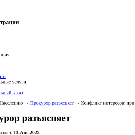
страции
ация
яти
ьные услуги
ьный заказ
Населению
→
Прокурор разъясняет
→
Конфликт интересов: прич
урор разъясняет
оздан:
13-Авг-2025