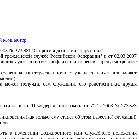
ой компьютер
.2008 № 273-ФЗ "О противодействии коррупции".
ой гражданской службе Российской Федерации" и от 02.03.2007
спользуют понятие конфликта интересов, предусмотренное
косвенная заинтересованность служащего влияет или может
мочий).
ва может получать сам служащий, его родственники, друзья
нтирован ст. 11 Федерального закона от 25.12.2008 № 273-ФЗ
никновения (как только ему станет об этом известно) служащий
теля.
оять в изменении должностного или служебного положения
его отстранения от исполнения должностных (служебных)