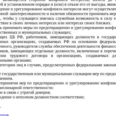
ей в установленном порядке и (или) в отказе его от выгоды, яв
ение и урегулирование конфликта интересов могут осуществлять
ной заинтересованности и наличия обязанности принимать ме
, чтобы у служащего имелась служебная возможность в силу е
ствие в своих личных интересах или интересах своих близких.
ь принимать меры по предотвращению и урегулированию конфли
арственных и муниципальных служащих;
ащих ЦБ РФ, работников, замещающих должности в государс
ых организациях, создаваемых РФ на основании федераль
нного, руководителя службы обеспечения деятельности финанс
ников, замещающих отдельные должности, включенные в переч
нии трудового договора в организациях, создаваемых д
енными органами;
категории лиц в случаях, предусмотренных федеральными закона
 государственным или муниципальным служащим мер по предот
шением.
епринятия мер по предотвращению и урегулированию конфлик
иплинарной ответственности:
е в связи с утратой доверия;
ждение о неполном должностном соответствии;
.
татов