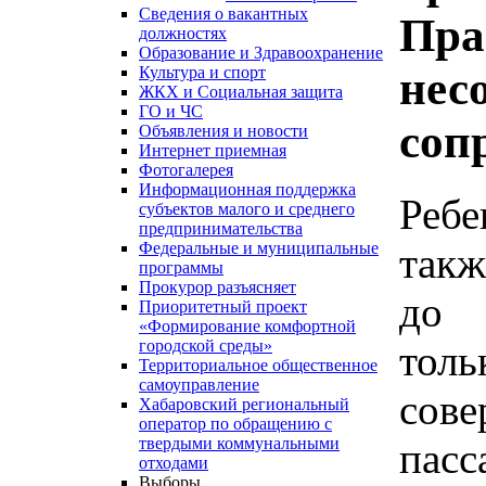
Сведения о вакантных
Пра
должностях
Образование и Здравоохранение
нес
Культура и спорт
ЖКХ и Социальная защита
ГО и ЧС
соп
Объявления и новости
Интернет приемная
Фотогалерея
Информационная поддержка
Ребе
субъектов малого и среднего
предпринимательства
Федеральные и муниципальные
такж
программы
Прокурор разъясняет
до 
Приоритетный проект
«Формирование комфортной
городской среды»
то
Территориальное общественное
самоуправление
сове
Хабаровский региональный
оператор по обращению с
твердыми коммунальными
пасс
отходами
Выборы