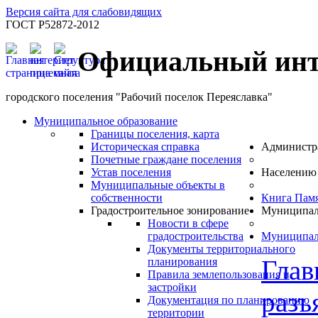
Версия сайта для слабовидящих
ГОСТ Р52872-2012
Официальный инт
городского поселения "Рабочий поселок Переяславка"
Муниципальное образование
Границы поселения, карта
Историческая справка
Администр
Почетные граждане поселения
Устав поселения
Населению
Муниципальные объекты в
собственности
Книга Пам
Градостроительное зонирование
Муниципал
Новости в сфере
градостроительства
Муниципал
Документы территориального
Глав
планирования
Правила землепользования и
застройки
разъ
Документация по планированию
территории