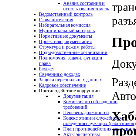
тран
Анализ состояния и
использования земель
Ведомственный контроль
разъ
Глава поселения
Избирательная комиссия
Муниципальный контроль
Нормативные документы
Про
Проектная документация
Структура и режим работы
Подведомственные организации
Полномочия, задачи, функции,
Доку
права
Бюджет
Сведения о доходах
Разд
Защита персональных данных
Кадровое обеспечение
Противодействие коррупции
Авто
Документация
Комиссия по соблюдению
требований
Хаб
Перечень должностей
Кодекс этики и служебного
поведения служащих (работников)
про
План противодействия коррупции
Акты экспертизы