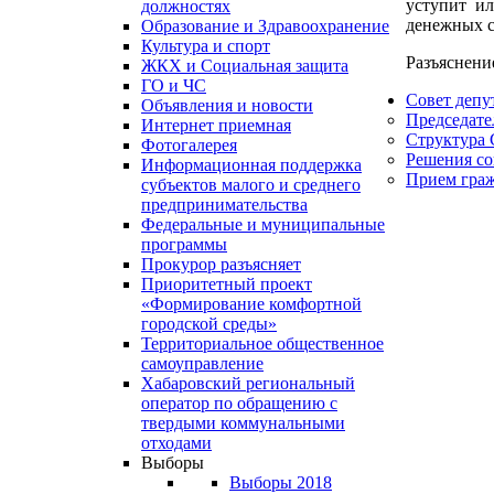
уступит ил
должностях
денежных с
Образование и Здравоохранение
Культура и спорт
Разъяснени
ЖКХ и Социальная защита
ГО и ЧС
Совет депу
Объявления и новости
Председате
Интернет приемная
Структура 
Фотогалерея
Решения со
Информационная поддержка
Прием гра
субъектов малого и среднего
предпринимательства
Федеральные и муниципальные
программы
Прокурор разъясняет
Приоритетный проект
«Формирование комфортной
городской среды»
Территориальное общественное
самоуправление
Хабаровский региональный
оператор по обращению с
твердыми коммунальными
отходами
Выборы
Выборы 2018