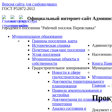
Версия сайта для слабовидящих
ГОСТ Р52872-2012
Официальный интернет-сайт Админи
городского поселения "Рабочий поселок Переяславка"
Муниципальное образование
Границы поселения, карта
Историческая справка
Администр
Почетные граждане поселения
Устав поселения
Населению
Муниципальные объекты в
собственности
Книга Пам
Градостроительное зонирование
Муниципал
Новости в сфере
градостроительства
Муниципал
Документы территориального
Главная
→
планирования
Правила землепользования и
застройки
Прок
Документация по планированию
территории
Анализ состояния и
Документ с