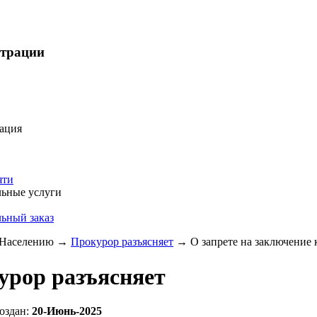
страции
ация
яти
ьные услуги
ьный заказ
Населению
→
Прокурор разъясняет
→
О запрете на заключение 
урор разъясняет
оздан:
20-Июнь-2025