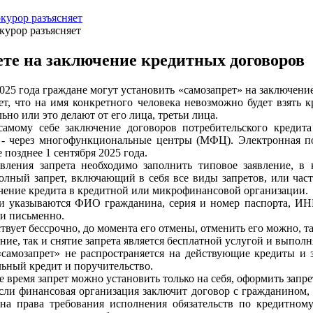
курор разъясняет
курор разъясняет
ете на заключение кредитных договоров
2025 года граждане могут установить «самозапрет» на заключени
ет, что на имя конкретного человека невозможно будет взять к
ьно или это делают от его лица, третьи лица.
самому себе заключение договоров потребительского кредит
- через многофункциональные центры (МФЦ). Электронная под
 позднее 1 сентября 2025 года.
вления запрета необходимо заполнить типовое заявление, в 
олный запрет, включающий в себя все виды запретов, или час
чение кредита в кредитной или микрофинансовой организации.
и указываются ФИО гражданина, серия и номер паспорта, ИН
и письменно.
твует бессрочно, до момента его отмены, отменить его можно, та
ние, так и снятие запрета является бесплатной услугой и выполн
самозапрет» не распространяется на действующие кредиты и за
льный кредит и поручительство.
е время запрет можно установить только на себя, оформить запре
если финансовая организация заключит договор с гражданином, 
на права требования исполнения обязательств по кредитному 