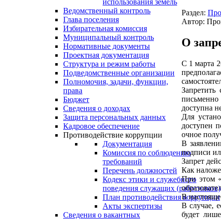
использования земель
Ведомственный контроль
Раздел:
Про
Глава поселения
Автор: Про
Избирательная комиссия
Муниципальный контроль
О запр
Нормативные документы
Проектная документация
С 1 марта 
Структура и режим работы
предполага
Подведомственные организации
самостоятел
Полномочия, задачи, функции,
Запретить 
права
письменно 
Бюджет
доступна не
Сведения о доходах
Для устано
Защита персональных данных
доступен п
Кадровое обеспечение
очное полу
Противодействие коррупции
В заявлени
Документация
подписи ил
Комиссия по соблюдению
Запрет дейс
требований
Как наложе
Перечень должностей
При этом «
Кодекс этики и служебного
образовате
поведения служащих (работников)
В настояще
План противодействия коррупции
В случае, 
Акты экспертизы
будет лише
Сведения о вакантных