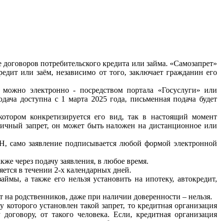
е договоров потребительского кредита или займа. «Самозапрет»
редит или заём, независимо от того, заключает гражданин его
а можно электронно - посредством портала «Госуслуги» или
ача доступна с 1 марта 2025 года, письменная подача будет
котором конкретизируется его вид, так в настоящий момент
тичный запрет, он может быть наложен на дистанционное или
Н, само заявление подписывается любой формой электронной
кже через подачу заявления, в любое время.
яется в течении 2-х календарных дней.
ймы, а также его нельзя установить на ипотеку, автокредит,
т на родственников, даже при наличии доверенности – нельзя.
у которого установлен такой запрет, то кредитная организация
договору, от такого человека. Если, кредитная организация