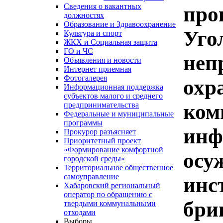
Сведения о вакантных
про
должностях
Образование и Здравоохранение
Уго
Культура и спорт
ЖКХ и Социальная защита
ГО и ЧС
неп
Объявления и новости
Интернет приемная
Фотогалерея
охр
Информационная поддержка
субъектов малого и среднего
ком
предпринимательства
Федеральные и муниципальные
программы
инф
Прокурор разъясняет
Приоритетный проект
«Формирование комфортной
осу
городской среды»
Территориальное общественное
самоуправление
инс
Хабаровский региональный
оператор по обращению с
бри
твердыми коммунальными
отходами
Выборы