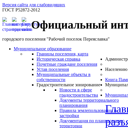
Версия сайта для слабовидящих
ГОСТ Р52872-2012
Официальный инт
городского поселения "Рабочий поселок Переяславка"
Муниципальное образование
Границы поселения, карта
Историческая справка
Администр
Почетные граждане поселения
Устав поселения
Населению
Муниципальные объекты в
собственности
Книга Пам
Градостроительное зонирование
Муниципал
Новости в сфере
градостроительства
Муниципал
Документы территориального
Глав
планирования
Правила землепользования и
застройки
разъ
Документация по планированию
территории