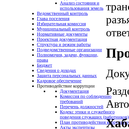
тран
Анализ состояния и
использования земель
Ведомственный контроль
разъ
Глава поселения
Избирательная комиссия
отве
Муниципальный контроль
Нормативные документы
Проектная документация
Структура и режим работы
Про
Подведомственные организации
Полномочия, задачи, функции,
права
Бюджет
Доку
Сведения о доходах
Защита персональных данных
Кадровое обеспечение
Противодействие коррупции
Разд
Документация
Комиссия по соблюдению
Авто
требований
Перечень должностей
Кодекс этики и служебного
поведения служащих (работников)
Хаб
План противодействия коррупции
Акты экспертизы