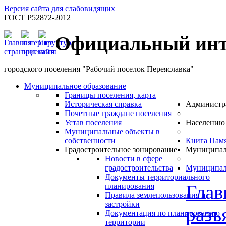
Версия сайта для слабовидящих
ГОСТ Р52872-2012
Официальный инт
городского поселения "Рабочий поселок Переяславка"
Муниципальное образование
Границы поселения, карта
Историческая справка
Администр
Почетные граждане поселения
Устав поселения
Населению
Муниципальные объекты в
собственности
Книга Пам
Градостроительное зонирование
Муниципал
Новости в сфере
градостроительства
Муниципал
Документы территориального
Глав
планирования
Правила землепользования и
застройки
разъ
Документация по планированию
территории