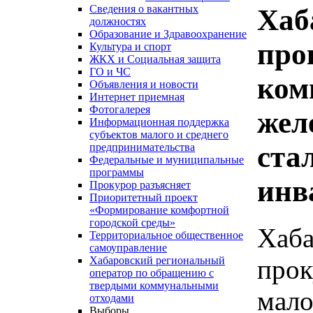
Сведения о вакантных
Хаб
должностях
Образование и Здравоохранение
про
Культура и спорт
ЖКХ и Социальная защита
ГО и ЧС
ком
Объявления и новости
Интернет приемная
Фотогалерея
жел
Информационная поддержка
субъектов малого и среднего
ста
предпринимательства
Федеральные и муниципальные
программы
инв
Прокурор разъясняет
Приоритетный проект
«Формирование комфортной
городской среды»
Хаб
Территориальное общественное
самоуправление
про
Хабаровский региональный
оператор по обращению с
твердыми коммунальными
мал
отходами
Выборы