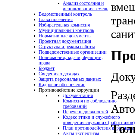
вмеш
Анализ состояния и
использования земель
Ведомственный контроль
тран
Глава поселения
Избирательная комиссия
сани
Муниципальный контроль
Нормативные документы
Проектная документация
Структура и режим работы
Про
Подведомственные организации
Полномочия, задачи, функции,
права
Бюджет
Доку
Сведения о доходах
Защита персональных данных
Кадровое обеспечение
Противодействие коррупции
Разд
Документация
Комиссия по соблюдению
Авто
требований
Перечень должностей
Кодекс этики и служебного
поведения служащих (работников)
Тол
План противодействия коррупции
Акты экспертизы