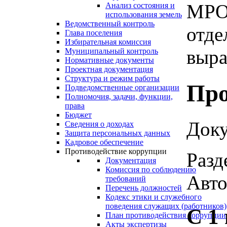
МРО
Анализ состояния и
использования земель
Ведомственный контроль
отде
Глава поселения
Избирательная комиссия
вырас
Муниципальный контроль
Нормативные документы
Проектная документация
Структура и режим работы
Про
Подведомственные организации
Полномочия, задачи, функции,
права
Бюджет
Доку
Сведения о доходах
Защита персональных данных
Кадровое обеспечение
Противодействие коррупции
Разд
Документация
Комиссия по соблюдению
Авто
требований
Перечень должностей
Кодекс этики и служебного
поведения служащих (работников)
С 1
План противодействия коррупции
Акты экспертизы