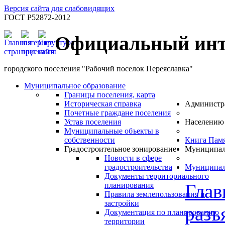
Версия сайта для слабовидящих
ГОСТ Р52872-2012
Официальный инт
городского поселения "Рабочий поселок Переяславка"
Муниципальное образование
Границы поселения, карта
Историческая справка
Администр
Почетные граждане поселения
Устав поселения
Населению
Муниципальные объекты в
собственности
Книга Пам
Градостроительное зонирование
Муниципал
Новости в сфере
градостроительства
Муниципал
Документы территориального
Глав
планирования
Правила землепользования и
застройки
разъ
Документация по планированию
территории