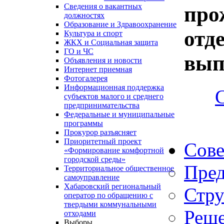
Сведения о вакантных
про
должностях
Образование и Здравоохранение
отд
Культура и спорт
ЖКХ и Социальная защита
ГО и ЧС
вып
Объявления и новости
Интернет приемная
Фотогалерея
Информационная поддержка
субъектов малого и среднего
предпринимательства
Федеральные и муниципальные
программы
Прокурор разъясняет
Приоритетный проект
Сове
«Формирование комфортной
городской среды»
Пред
Территориальное общественное
самоуправление
Хабаровский региональный
Стру
оператор по обращению с
твердыми коммунальными
Реше
отходами
Выборы