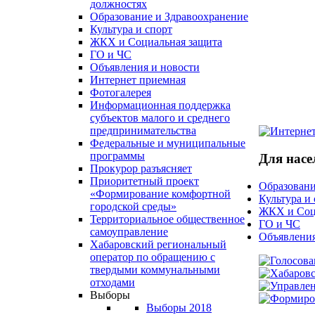
должностях
Образование и Здравоохранение
Культура и спорт
ЖКХ и Социальная защита
ГО и ЧС
Объявления и новости
Интернет приемная
Фотогалерея
Информационная поддержка
субъектов малого и среднего
предпринимательства
Федеральные и муниципальные
программы
Для насе
Прокурор разъясняет
Приоритетный проект
Образовани
«Формирование комфортной
Культура и
городской среды»
ЖКХ и Соц
Территориальное общественное
ГО и ЧС
самоуправление
Объявления
Хабаровский региональный
оператор по обращению с
твердыми коммунальными
отходами
Выборы
Выборы 2018