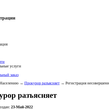
страции
ация
яти
ьные услуги
ьный заказ
Населению
→
Прокурор разъясняет
→
Регистрация несовершенно
урор разъясняет
оздан:
23-Май-2022