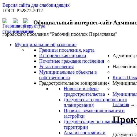
Версия сайта для слабовидящих
ГОСТ Р52872-2012
Официальный интернет-сайт Админи
городского поселения "Рабочий поселок Переяславка"
Муниципальное образование
Границы поселения, карта
Историческая справка
Администр
Почетные граждане поселения
Устав поселения
Населению
Муниципальные объекты в
собственности
Книга Пам
Градостроительное зонирование
Муниципал
Новости в сфере
градостроительства
Муниципал
Документы территориального
Главная
→
планирования
Правила землепользования и
застройки
Прок
Документация по планированию
территории
Анализ состояния и
Документ с