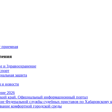
ления
е и Здравоохранение
 спорт
иальная защита
 и новости