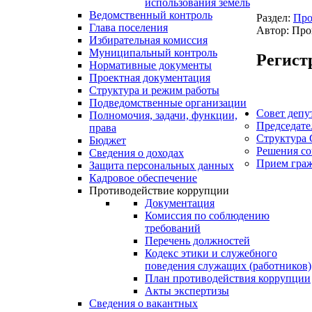
использования земель
Ведомственный контроль
Раздел:
Про
Глава поселения
Автор: Про
Избирательная комиссия
Муниципальный контроль
Регист
Нормативные документы
Проектная документация
Структура и режим работы
Подведомственные организации
Совет депу
Полномочия, задачи, функции,
Председате
права
Структура 
Бюджет
Решения со
Сведения о доходах
Прием гра
Защита персональных данных
Кадровое обеспечение
Противодействие коррупции
Документация
Комиссия по соблюдению
требований
Перечень должностей
Кодекс этики и служебного
поведения служащих (работников)
План противодействия коррупции
Акты экспертизы
Сведения о вакантных