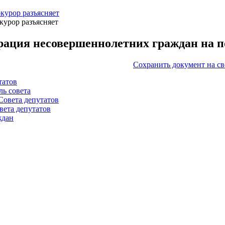
курор разъясняет
курор разъясняет
рация несовершеннолетних граждан на п
Сохранить документ на с
татов
ль совета
Совета депутатов
вета депутатов
ждан