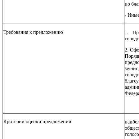
по бла
- Иные
Требования к предложению
1. Пр
городс
2. Оф
Поря
предл
муниц
город
благо
админ
Федер
Критерии оценки предложений
наибо
общес
голосо