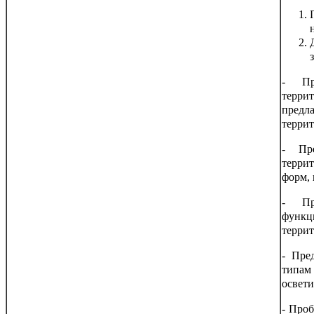
- Пр
терри
пред
террит
- Пр
терри
форм,
- Пр
функц
террит
- Пре
типам
освети
- Про