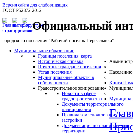
Версия сайта для слабовидящих
ГОСТ Р52872-2012
Официальный инт
городского поселения "Рабочий поселок Переяславка"
Муниципальное образование
Границы поселения, карта
Историческая справка
Администр
Почетные граждане поселения
Устав поселения
Населению
Муниципальные объекты в
собственности
Книга Пам
Градостроительное зонирование
Муниципал
Новости в сфере
градостроительства
Муниципал
Документы территориального
Глав
планирования
Правила землепользования и
застройки
Прио
Документация по планированию
территории