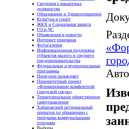
Сведения о вакантных
должностях
Доку
Образование и Здравоохранение
Культура и спорт
ЖКХ и Социальная защита
ГО и ЧС
Разд
Объявления и новости
Интернет приемная
«Фо
Фотогалерея
Информационная поддержка
субъектов малого и среднего
горо
предпринимательства
Федеральные и муниципальные
Авто
программы
Прокурор разъясняет
Приоритетный проект
«Формирование комфортной
Изв
городской среды»
Территориальное общественное
самоуправление
пре
Хабаровский региональный
оператор по обращению с
заи
твердыми коммунальными
отходами
Выборы