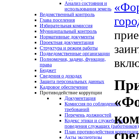
«Фо
Анализ состояния и
использования земель
Ведомственный контроль
горо
Глава поселения
Избирательная комиссия
прие
Муниципальный контроль
Нормативные документы
Проектная документация
заин
Структура и режим работы
Подведомственные организации
вклю
Полномочия, задачи, функции,
права
Бюджет
Сведения о доходах
При
Защита персональных данных
Кадровое обеспечение
Противодействие коррупции
«Фо
Документация
Комиссия по соблюдению
требований
ком
Перечень должностей
Кодекс этики и служебного
поведения служащих (работников)
сре
План противодействия коррупции
Акты экспертизы