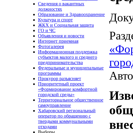
Сведения о вакантных
должностях
Доку
Образование и Здравоохранение
Культура и спорт
ЖКХ и Социальная защита
ГО и ЧС
Разд
Объявления и новости
Интернет приемная
«Фо
Фотогалерея
Информационная поддержка
субъектов малого и среднего
горо
предпринимательства
Федеральные и муниципальные
Авто
программы
Прокурор разъясняет
Приоритетный проект
«Формирование комфортной
Изв
городской среды»
Территориальное общественное
самоуправление
общ
Хабаровский региональный
оператор по обращению с
вне
твердыми коммунальными
отходами
Выборы