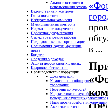
«Фо
Анализ состояния и
использования земель
Ведомственный контроль
горо
Глава поселения
Избирательная комиссия
пров
Муниципальный контроль
Нормативные документы
Проектная документация
обсу
Структура и режим работы
Подведомственные организации
в ...
Полномочия, задачи, функции,
права
Бюджет
Сведения о доходах
При
Защита персональных данных
Кадровое обеспечение
Противодействие коррупции
«Фо
Документация
Комиссия по соблюдению
требований
ком
Перечень должностей
Кодекс этики и служебного
поведения служащих (работников)
сре
План противодействия коррупции
Акты экспертизы