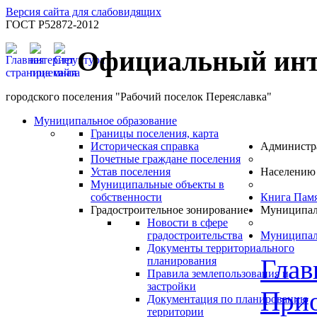
Версия сайта для слабовидящих
ГОСТ Р52872-2012
Официальный инт
городского поселения "Рабочий поселок Переяславка"
Муниципальное образование
Границы поселения, карта
Историческая справка
Администр
Почетные граждане поселения
Устав поселения
Населению
Муниципальные объекты в
собственности
Книга Пам
Градостроительное зонирование
Муниципал
Новости в сфере
градостроительства
Муниципал
Документы территориального
Глав
планирования
Правила землепользования и
застройки
Прио
Документация по планированию
территории