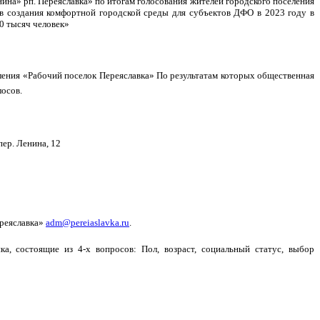
на» рп. Переяславка» по итогам голосования жителей городского поселения
ов создания комфортной городской среды для субъектов ДФО в 2023 году в
0 тысяч человек»
еления «Рабочий поселок Переяславка» По результатам которых общественная
лосов.
пер. Ленина, 12
ереяславка»
adm@pereiaslavka.ru
.
а, состоящие из 4-х вопросов: Пол, возраст, социальный статус, выбор