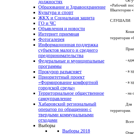
Об у
должностях
«Рабочий пос
Образование и Здравоохранение
III
категории «
Культура и спорт
ЖКХ и Социальная защита
СЛУШАЛИ:
ГО и ЧС
Объявления и новости
Кошк
Интернет приемная
территория «С
Фотогалерея
Информационная поддержка
Прие
субъектов малого и среднего
предпринимательства
- ад
Федеральные и муниципальные
программы
- в 
Прокурор разъясняет
Приоритетный проект
- в 
«Формирование комфортной
городской среды»
Территориальное общественное
- на
самоуправление
Хабаровский региональный
Для 
оператор по обращению с
территории.
твердыми коммунальными
отходами
Всег
Выборы
Выборы 2018
Отве