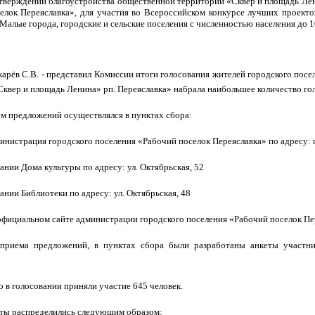
тверждении благоустройства общественной территории «Сквер и площадь Лени
елок Переяславка», для участия во Всероссийском конкурсе лучших проект
Малые города, городские и сельские поселения с численностью населения до 1
арёв С.В. - представил Комиссии итоги голосования жителей городского пос
квер и площадь Ленина» рп. Переяславка» набрала наибольшее количество го
м предложений осуществлялся в пунктах сбора:
министрация городского поселения «Рабочий поселок Переяславка» по адресу: 
здании Дома культуры по адресу: ул. Октябрьская, 52
здании Библиотеки по адресу: ул. Октябрьская, 48
 официальном сайте администрации городского поселения «Рабочий поселок П
приема предложений, в пунктах сбора были разработаны анкеты участник
о в голосовании приняли участие 645 человек.
ты распределились следующим образом: