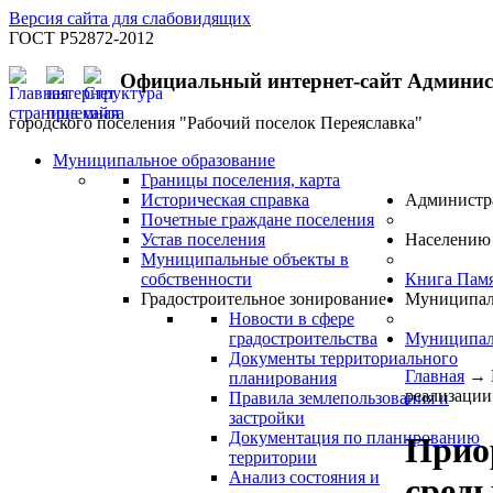
Версия сайта для слабовидящих
ГОСТ Р52872-2012
Официальный интернет-сайт Админи
городского поселения "Рабочий поселок Переяславка"
Муниципальное образование
Границы поселения, карта
Историческая справка
Администр
Почетные граждане поселения
Устав поселения
Населению
Муниципальные объекты в
собственности
Книга Пам
Градостроительное зонирование
Муниципал
Новости в сфере
градостроительства
Муниципал
Документы территориального
Главная
→
планирования
реализации
Правила землепользования и
застройки
Документация по планированию
Прио
территории
Анализ состояния и
сред