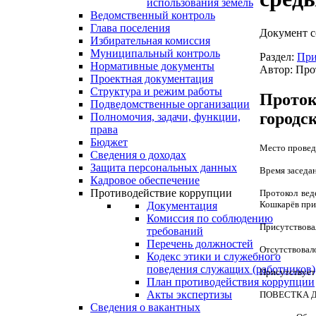
использования земель
Ведомственный контроль
Глава поселения
Документ с
Избирательная комиссия
Муниципальный контроль
Раздел:
При
Нормативные документы
Автор: Про
Проектная документация
Структура и режим работы
Проток
Подведомственные организации
городс
Полномочия, задачи, функции,
права
Бюджет
Место проведе
Сведения о доходах
Защита персональных данных
Время заседан
Кадровое обеспечение
Противодействие коррупции
Протокол вед
Кошкарёв
при
Документация
Комиссия по соблюдению
Присутствовал
требований
Перечень должностей
Отсутствовало
Кодекс этики и служебного
поведения служащих (работников)
Присутствует
План противодействия коррупции
Акты экспертизы
ПОВЕСТКА Д
Сведения о вакантных