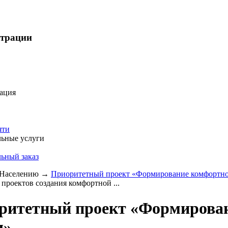
страции
ация
яти
ьные услуги
ьный заказ
Населению
→
Приоритетный проект «Формирование комфортно
 проектов создания комфортной ...
ритетный проект «Формирован
ы»