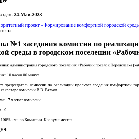
оздан:
24-Май-2023
оритетный проект «Формирование комфортной городской сред
токол
ол №1 заседания комиссии по реализаци
кой среды в городском поселении «Рабоч
ния: администрация городского поселения «Рабочий поселок Переяславка (каб
ия: 10 часов 00 минут.
ет председатель
комиссии по реализации проектов создания комфортной гор
 секретаре комиссии В.В. Вялков.
и: - 7 членов комиссии.
 - 0.
 100% членов Комиссии. Кворум имеется.
НЯ: