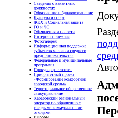
Сведения о вакантных
должностях
Доку
Образование и Здравоохранение
Культура и спорт
ЖКХ и Социальная защита
ГО и ЧС
Разд
Объявления и новости
Интернет приемная
подд
Фотогалерея
Информационная поддержка
субъектов малого и среднего
сред
предпринимательства
Федеральные и муниципальные
Авто
программы
Прокурор разъясняет
Приоритетный проект
«Формирование комфортной
Адм
городской среды»
Территориальное общественное
самоуправление
пос
Хабаровский региональный
оператор по обращению с
Пер
твердыми коммунальными
отходами
Выборы