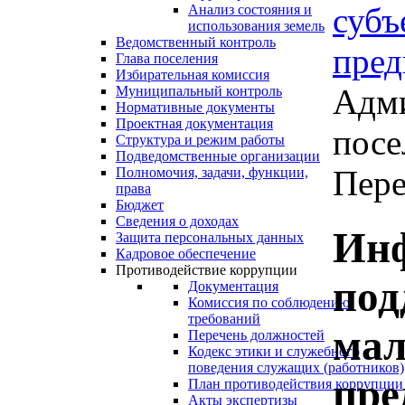
субъ
Анализ состояния и
использования земель
Ведомственный контроль
пред
Глава поселения
Избирательная комиссия
Адми
Муниципальный контроль
Нормативные документы
Проектная документация
посе
Структура и режим работы
Подведомственные организации
Пере
Полномочия, задачи, функции,
права
Бюджет
Сведения о доходах
Ин
Защита персональных данных
Кадровое обеспечение
Противодействие коррупции
под
Документация
Комиссия по соблюдению
требований
мал
Перечень должностей
Кодекс этики и служебного
поведения служащих (работников)
пре
План противодействия коррупции
Акты экспертизы