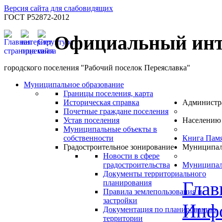
Версия сайта для слабовидящих
ГОСТ Р52872-2012
Официальный инт
городского поселения "Рабочий поселок Переяславка"
Муниципальное образование
Границы поселения, карта
Историческая справка
Администр
Почетные граждане поселения
Устав поселения
Населению
Муниципальные объекты в
собственности
Книга Пам
Градостроительное зонирование
Муниципал
Новости в сфере
градостроительства
Муниципал
Документы территориального
Глав
планирования
Правила землепользования и
застройки
Инф
Документация по планированию
территории