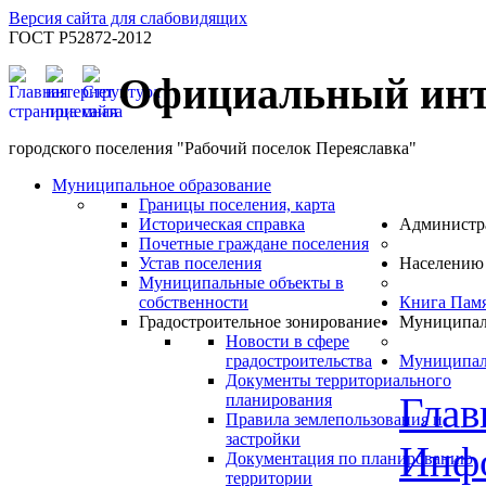
Версия сайта для слабовидящих
ГОСТ Р52872-2012
Официальный инт
городского поселения "Рабочий поселок Переяславка"
Муниципальное образование
Границы поселения, карта
Историческая справка
Администр
Почетные граждане поселения
Устав поселения
Населению
Муниципальные объекты в
собственности
Книга Пам
Градостроительное зонирование
Муниципал
Новости в сфере
градостроительства
Муниципал
Документы территориального
Глав
планирования
Правила землепользования и
застройки
Инф
Документация по планированию
территории