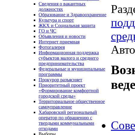
Сведения о вакантных
Разд
должностях
Образование и Здравоохранение
подд
Культура и спорт
ЖКХ и Социальная защита
ГО и ЧС
сред
Объявления и новости
Интернет приемная
Авто
Фотогалерея
Информационная поддержка
субъектов малого и среднего
предпринимательства
Воз
Федеральные и муниципальные
программы
Прокурор разъясняет
вед
Приоритетный проект
«Формирование комфортной
городской среды»
Территориальное общественное
самоуправление
Хабаровский региональный
оператор по обращению с
Сове
твердыми коммунальными
отходами
Выборы