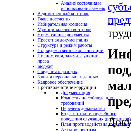
субъ
Анализ состояния и
использования земель
Ведомственный контроль
пред
Глава поселения
Избирательная комиссия
труд
Муниципальный контроль
Нормативные документы
Проектная документация
Структура и режим работы
Ин
Подведомственные организации
Полномочия, задачи, функции,
права
под
Бюджет
Сведения о доходах
Защита персональных данных
мал
Кадровое обеспечение
Противодействие коррупции
Документация
пре
Комиссия по соблюдению
требований
Перечень должностей
Кодекс этики и служебного
Доку
поведения служащих (работников)
План противодействия коррупции
Акты экспертизы