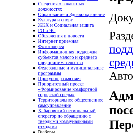
Сведения о вакантных
должностях
Доку
Образование и Здравоохранение
Культура и спорт
ЖКХ и Социальная защита
ГО и ЧС
Разд
Объявления и новости
Интернет приемная
подд
Фотогалерея
Информационная поддержка
субъектов малого и среднего
сред
предпринимательства
Федеральные и муниципальные
Авто
программы
Прокурор разъясняет
Приоритетный проект
«Формирование комфортной
Адм
городской среды»
Территориальное общественное
самоуправление
пос
Хабаровский региональный
оператор по обращению с
Пер
твердыми коммунальными
отходами
Выборы