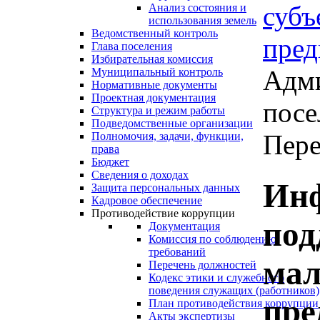
субъ
Анализ состояния и
использования земель
Ведомственный контроль
пред
Глава поселения
Избирательная комиссия
Адми
Муниципальный контроль
Нормативные документы
Проектная документация
посе
Структура и режим работы
Подведомственные организации
Пере
Полномочия, задачи, функции,
права
Бюджет
Сведения о доходах
Ин
Защита персональных данных
Кадровое обеспечение
Противодействие коррупции
под
Документация
Комиссия по соблюдению
требований
мал
Перечень должностей
Кодекс этики и служебного
поведения служащих (работников)
пре
План противодействия коррупции
Акты экспертизы