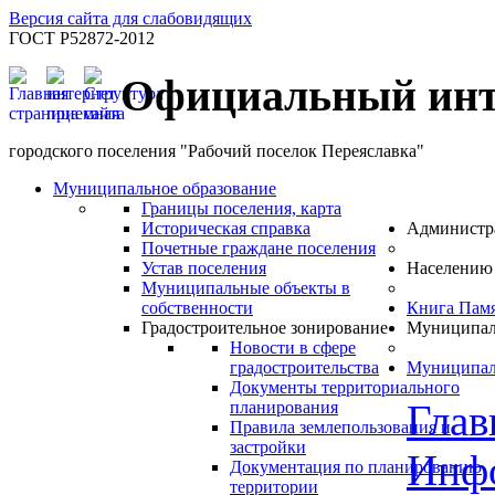
Версия сайта для слабовидящих
ГОСТ Р52872-2012
Официальный инт
городского поселения "Рабочий поселок Переяславка"
Муниципальное образование
Границы поселения, карта
Историческая справка
Администр
Почетные граждане поселения
Устав поселения
Населению
Муниципальные объекты в
собственности
Книга Пам
Градостроительное зонирование
Муниципал
Новости в сфере
градостроительства
Муниципал
Документы территориального
Глав
планирования
Правила землепользования и
застройки
Инф
Документация по планированию
территории