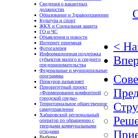
Сведения о вакантных
должностях
Образование и Здравоохранение
Культура и спорт
ЖКХ и Социальная защита
ГО и ЧС
Объявления и новости
< На
Интернет приемная
Фотогалерея
Информационная поддержка
Впер
субъектов малого и среднего
предпринимательства
Федеральные и муниципальные
Сове
программы
Прокурор разъясняет
Приоритетный проект
Пред
«Формирование комфортной
городской среды»
Стру
Территориальное общественное
самоуправление
Хабаровский региональный
Реше
оператор по обращению с
твердыми коммунальными
Прие
отходами
Выборы