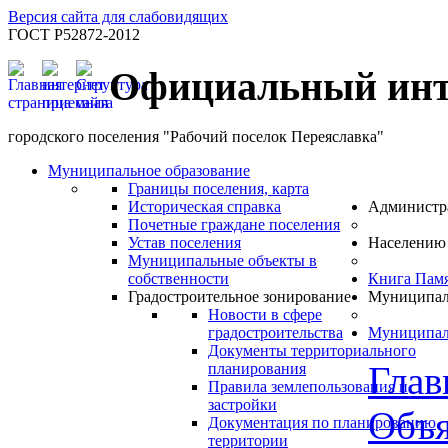
Версия сайта для слабовидящих
ГОСТ Р52872-2012
Официальный инт
городского поселения "Рабочий поселок Переяславка"
Муниципальное образование
Границы поселения, карта
Историческая справка
Администр
Почетные граждане поселения
Устав поселения
Населению
Муниципальные объекты в
собственности
Книга Пам
Градостроительное зонирование
Муниципал
Новости в сфере
градостроительства
Муниципал
Документы территориального
Глав
планирования
Правила землепользования и
застройки
Объя
Документация по планированию
территории