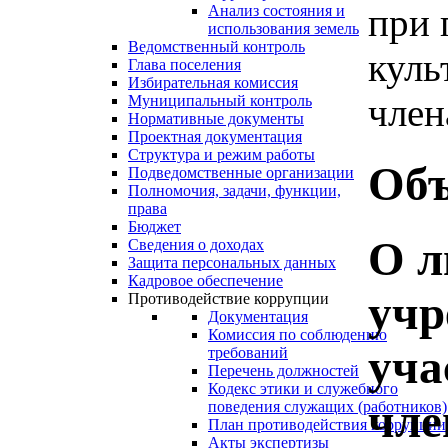
при 
Анализ состояния и
использования земель
Ведомственный контроль
куль
Глава поселения
Избирательная комиссия
член
Муниципальный контроль
Нормативные документы
Проектная документация
Структура и режим работы
Объ
Подведомственные организации
Полномочия, задачи, функции,
права
Бюджет
О л
Сведения о доходах
Защита персональных данных
Кадровое обеспечение
учр
Противодействие коррупции
Документация
Комиссия по соблюдению
уча
требований
Перечень должностей
Кодекс этики и служебного
чле
поведения служащих (работников)
План противодействия коррупции
Акты экспертизы