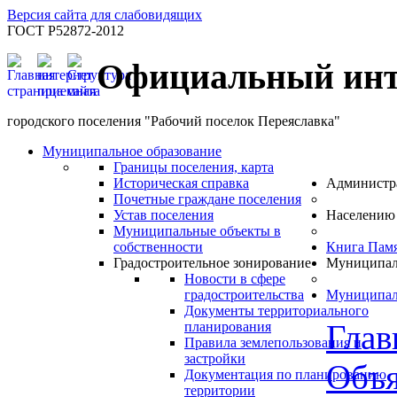
Версия сайта для слабовидящих
ГОСТ Р52872-2012
Официальный инт
городского поселения "Рабочий поселок Переяславка"
Муниципальное образование
Границы поселения, карта
Историческая справка
Администр
Почетные граждане поселения
Устав поселения
Населению
Муниципальные объекты в
собственности
Книга Пам
Градостроительное зонирование
Муниципал
Новости в сфере
градостроительства
Муниципал
Документы территориального
Глав
планирования
Правила землепользования и
застройки
Объя
Документация по планированию
территории