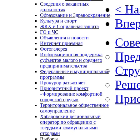
Сведения о вакантных
< На
должностях
Образование и Здравоохранение
Впер
Культура и спорт
ЖКХ и Социальная защита
ГО и ЧС
Объявления и новости
Сове
Интернет приемная
Фотогалерея
Пред
Информационная поддержка
субъектов малого и среднего
предпринимательства
Стру
Федеральные и муниципальные
программы
Реше
Прокурор разъясняет
Приоритетный проект
«Формирование комфортной
Прие
городской среды»
Территориальное общественное
самоуправление
Хабаровский региональный
оператор по обращению с
твердыми коммунальными
отходами
Выборы