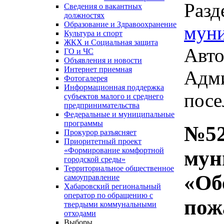
Разд
Сведения о вакантных
должностях
Образование и Здравоохранение
мун
Культура и спорт
ЖКХ и Социальная защита
Авто
ГО и ЧС
Объявления и новости
Интернет приемная
Адми
Фотогалерея
Информационная поддержка
посе
субъектов малого и среднего
предпринимательства
Федеральные и муниципальные
программы
№52
Прокурор разъясняет
Приоритетный проект
«Формирование комфортной
мун
городской среды»
Территориальное общественное
«Об
самоуправление
Хабаровский региональный
оператор по обращению с
пож
твердыми коммунальными
отходами
Выборы