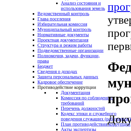
про
Анализ состояния и
использования земель
Ведомственный контроль
утве
Глава поселения
Избирательная комиссия
прог
Муниципальный контроль
Нормативные документы
Проектная документация
перв
Структура и режим работы
Подведомственные организации
Полномочия, задачи, функции,
права
Фед
Бюджет
Сведения о доходах
Защита персональных данных
му
Кадровое обеспечение
Противодействие коррупции
Документация
пр
Комиссия по соблюдению
требований
Перечень должностей
Кодекс этики и служебного
Доку
поведения служащих (работников)
План противодействия коррупции
Акты экспертизы