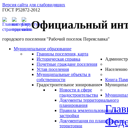
Версия сайта для слабовидящих
ГОСТ Р52872-2012
Официальный инт
городского поселения "Рабочий поселок Переяславка"
Муниципальное образование
Границы поселения, карта
Историческая справка
Администр
Почетные граждане поселения
Устав поселения
Населению
Муниципальные объекты в
собственности
Книга Пам
Градостроительное зонирование
Муниципал
Новости в сфере
градостроительства
Муниципал
Документы территориального
Глав
планирования
Правила землепользования и
застройки
Феде
Документация по планированию
территории